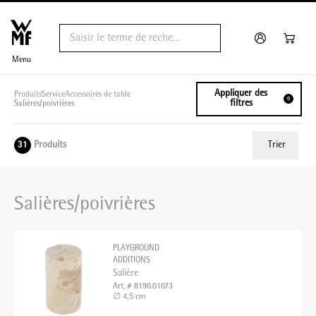
Menu
Appliquer des
Produits
Service
Accessoires de table
0
filtres
Salières/poivrières
Produits
Trier
31
ui.order.relevance
Salières/poivrières
Prix le plus bas
Prix le plus élevé
PLAYGROUND
Nom A - Z
ADDITIONS
Salière
Nom Z - A
Art. # 8190.01073
∅ 4,5 cm