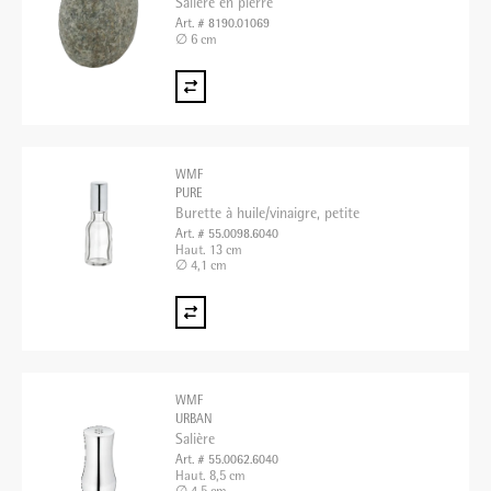
Salière en pierre
Art. # 8190.01069
∅ 6 cm
WMF
PURE
Burette à huile/vinaigre, petite
Art. # 55.0098.6040
Haut. 13 cm
∅ 4,1 cm
WMF
URBAN
Salière
Art. # 55.0062.6040
Haut. 8,5 cm