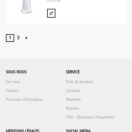
∅ 4,5 cm
1
2
»
SOUS NOUS
SERVICE
Sur nous
Frais de livraison
Contact
Livraison
Processus d'inscription
Paiement
Reprises
FAQ - (Questions fréquentes)
MENTIONS LÉGALES
SOCIAL MEDIA