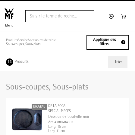
Menu
Appliquer des
Produits
Service
Accessoires de table
0
filtres
Sous-coupes, Sous-plats
Produits
Trier
13
ui.order.relevance
Sous-coupes, Sous-plats
Prix le plus bas
Prix le plus élevé
DE LA ROCA
NOUVEAU
Nom A - Z
SPECIAL PIECES
Dessous de bouteille noir
Nom Z - A
Art. # 880-84303
Long. 15 cm
Larg. 11 cm