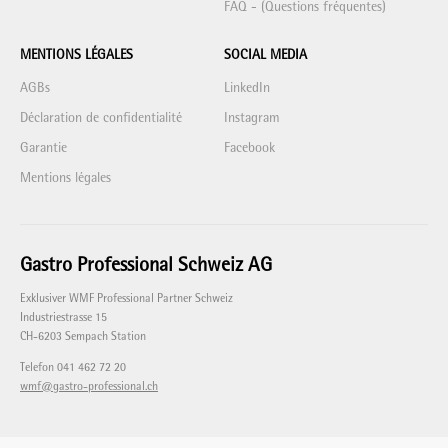
FAQ - (Questions fréquentes)
MENTIONS LÉGALES
SOCIAL MEDIA
AGBs
LinkedIn
Déclaration de confidentialité
Instagram
Garantie
Facebook
Mentions légales
Gastro Professional Schweiz AG
Exklusiver WMF Professional Partner Schweiz
Industriestrasse 15
CH-6203 Sempach Station
Telefon 041 462 72 20
wmf@gastro-professional.ch