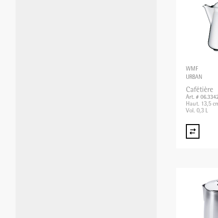
MIXER PLONGEANT/MIXER
PROFESSIONNEL/BLIXER
WMF
GRILLE-PAIN
URBAN
Cafétière
Art. # 06.334
Haut. 13,5 c
APPAREILS DE MISE SOUS VIDE
Vol. 0,3 L
BALANCES
APPAREILS CHAUFFANTS