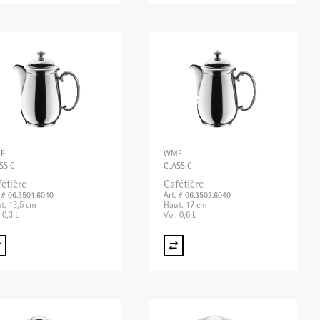
F
WMF
SSIC
CLASSIC
étière
Cafétière
. # 06.3501.6040
Art. # 06.3502.6040
t. 13,5 cm
Haut. 17 cm
 0,3 L
Vol. 0,6 L