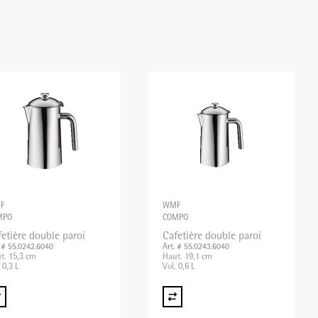
F
WMF
MPO
COMPO
etière double paroi
Cafetière double paroi
. # 55.0242.6040
Art. # 55.0243.6040
t. 15,3 cm
Haut. 19,1 cm
 0,3 L
Vol. 0,6 L