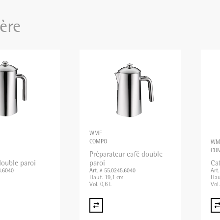
ère
WMF
COMPO
WM
CO
Préparateur café double
double paroi
paroi
Caf
4.6040
Art. # 55.0245.6040
Art
Haut. 19,1 cm
Hau
Vol. 0,6 L
Vol.