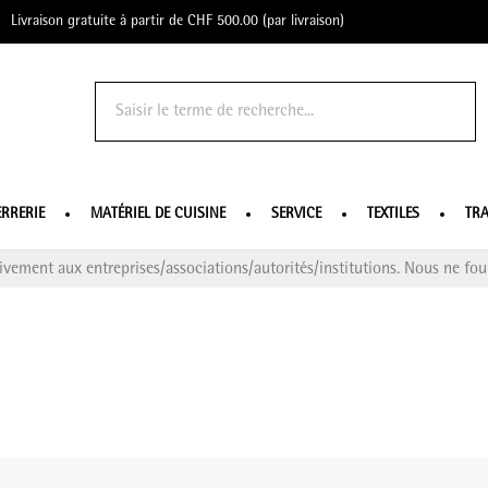
Livraison gratuite à partir de CHF 500.00 (par livraison)
o Profe
ERRERIE
MATÉRIEL DE CUISINE
SERVICE
TEXTILES
TRA
ivement aux entreprises/associations/autorités/institutions. Nous ne four