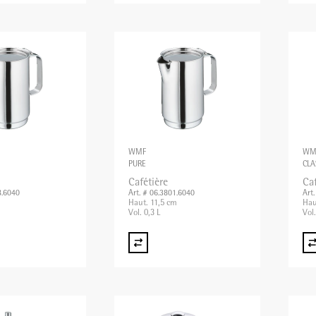
WMF
WM
PURE
CLA
Cafétière
Caf
8.6040
Art. # 06.3801.6040
Art
Haut. 11,5 cm
Hau
Vol. 0,3 L
Vol.