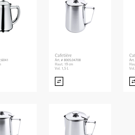
Cafetière
Caf
2.6041
Art. # 8005.04708
Art
m
Haut. 19 cm
Hau
Vol. 1,5 L
Vol.