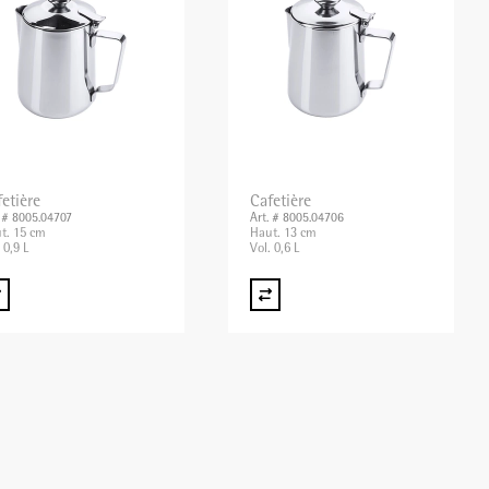
etière
Cafetière
. # 8005.04707
Art. # 8005.04706
t. 15 cm
Haut. 13 cm
 0,9 L
Vol. 0,6 L