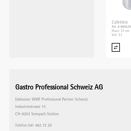
Cafetière
Art. # 8005.0
Haut. 21 cm
Vol. 2 L
Gastro Professional Schweiz AG
Exklusiver WMF Professional Partner Schweiz
Industriestrasse 15
CH-6203 Sempach Station
Telefon 041 462 72 20