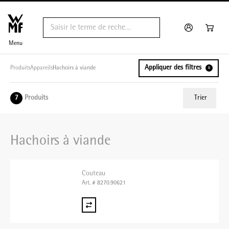
Menu
Appliquer des filtres
Produits
Appareils
Hachoirs à viande
0
Produits
Trier
7
ui.order.relevance
Hachoirs à viande
Prix le plus bas
Prix le plus élevé
Couteau
Nom A - Z
Art. # 8270.90621
Nom Z - A