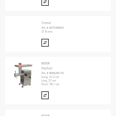
Trémie
Art. # 8270.90620
∅ 8 mm
ROTOR
Hachoir
Art. # 8006.96174
Long. 41,2 cm
Larg. 27 cm
Haut. 59,1 cm