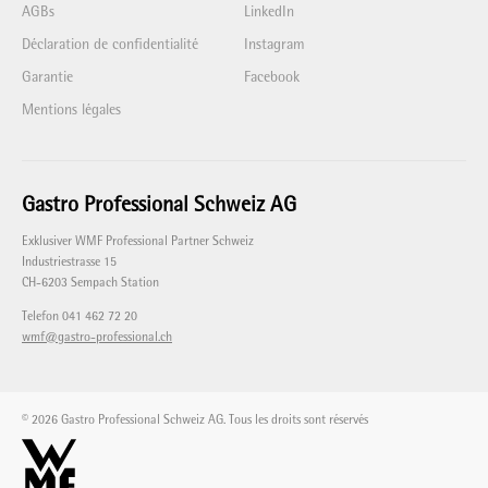
AGBs
LinkedIn
Déclaration de confidentialité
Instagram
Garantie
Facebook
Mentions légales
Gastro Professional Schweiz AG
Exklusiver WMF Professional Partner Schweiz
Industriestrasse 15
CH-6203 Sempach Station
Telefon 041 462 72 20
wmf@gastro-professional.ch
© 2026 Gastro Professional Schweiz AG. Tous les droits sont réservés