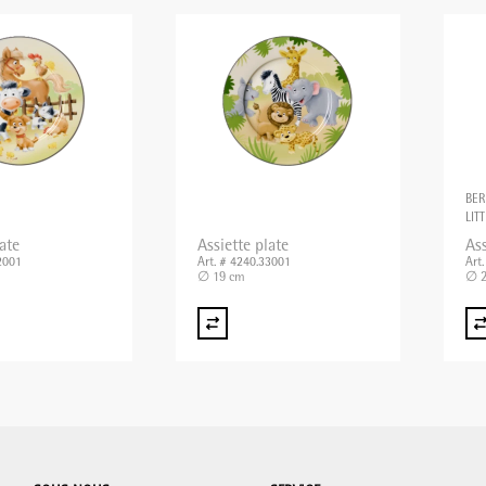
BER
LIT
ate
Assiette plate
Ass
2001
Art. # 4240.33001
Art
∅ 19 cm
∅ 2