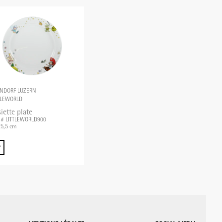
NDORF LUZERN
TLEWORLD
iette plate
. # LITTLEWORLD900
5,5 cm