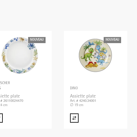
NOUVEAU
NOUVEAU
USCHER
S
DINO
iette plate
Assiette plate
. # 26110024470
Art. # 4240.34001
4 cm
∅ 19 cm