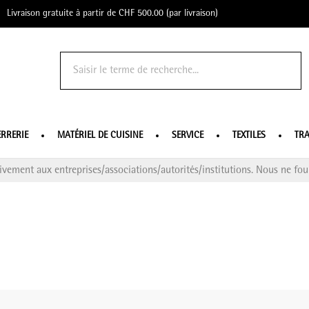
Livraison gratuite à partir de CHF 500.00 (par livraison)
o Profe
ERRERIE
MATÉRIEL DE CUISINE
SERVICE
TEXTILES
TRA
ivement aux entreprises/associations/autorités/institutions. Nous ne four