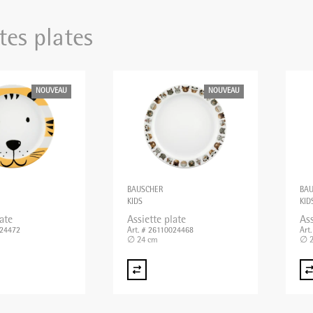
tes plates
NOUVEAU
NOUVEAU
BAUSCHER
BA
KIDS
KID
ate
Assiette plate
Ass
024472
Art. # 26110024468
Art
∅ 24 cm
∅ 2