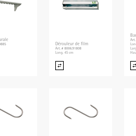
Bar
urale
Art
Dérouleur de film
Lon
0885
Lar
Art. # 8006.91808
Long. 45 cm
Hau