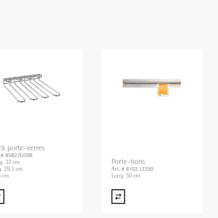
ck porte-verres
. # 8582.93398
Porte-bons
g. 32 cm
g. 29,5 cm
Art. # 8102.12350
 cm
Long. 50 cm