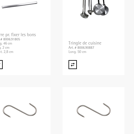
re pr. fixer les bons
. # 8006.91805
Tringle de cuisine
g. 46 cm
g. 2 cm
Art. # 8006.90887
t. 2,8 cm
Long. 50 cm