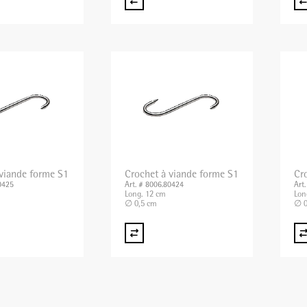
 viande forme S1
Crochet à viande forme S1
Cr
0425
Art. # 8006.80424
Art
Long. 12 cm
Lon
∅ 0,5 cm
∅ 0