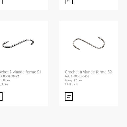
ochet à viande forme S1
Crochet à viande forme S2
. # 8006.80422
Art. # 8006.80453
g. 8 cm
Long. 12 cm
,3 cm
∅ 0,5 cm