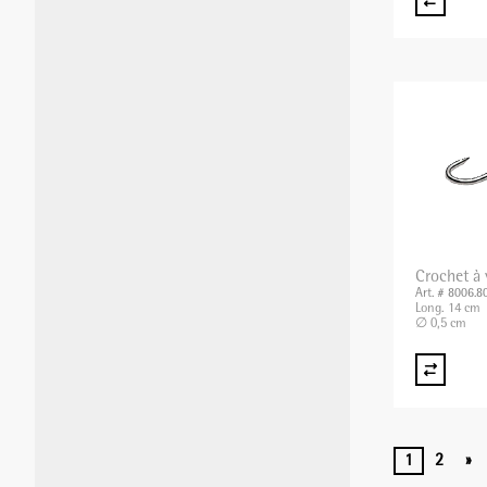
Crochet à
Art. # 8006.8
Long. 14 cm
∅ 0,5 cm
1
2
»