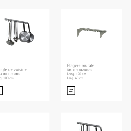
Étagère murale
ngle de cuisine
Art. # 8006.90886
Long. 120 cm
. # 8006.90888
g. 100 cm
Larg. 40 cm