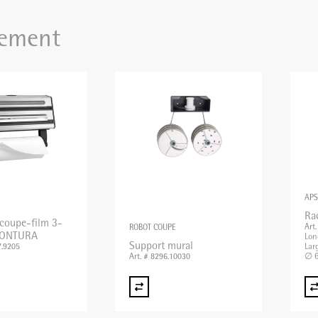
ement
APS
Ra
 coupe-film 3-
Art
ROBOT COUPE
CONTURA
Lon
Support mural
Lar
7.9205
∅ 6
Art. # 8296.10030