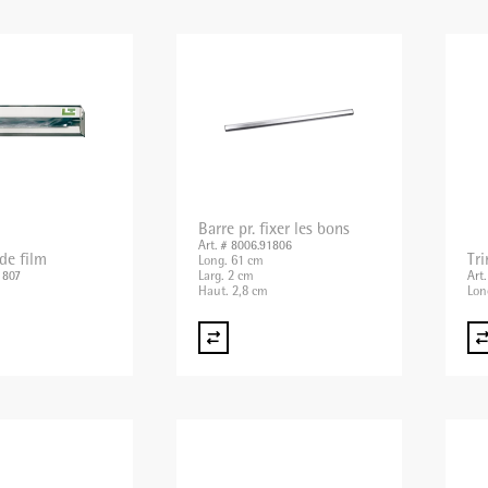
Barre pr. fixer les bons
Art. # 8006.91806
de film
Tri
Long. 61 cm
Larg. 2 cm
1807
Art
Haut. 2,8 cm
Lon