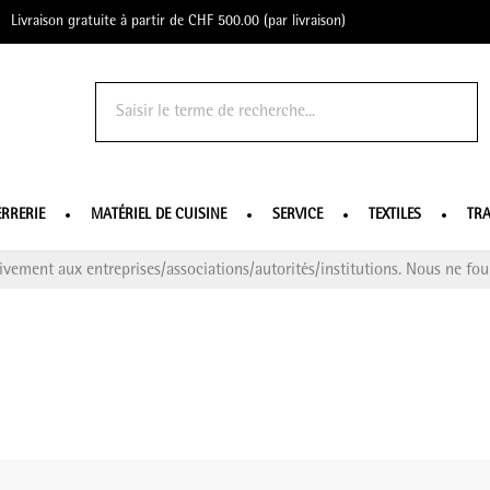
Livraison gratuite à partir de CHF 500.00 (par livraison)
o Profe
ERRERIE
MATÉRIEL DE CUISINE
SERVICE
TEXTILES
TRA
ivement aux entreprises/associations/autorités/institutions. Nous ne four