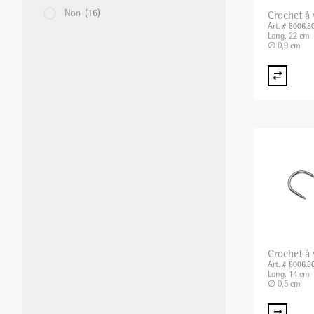
Non
(16)
Crochet à
Art. # 8006.8
Long. 22 cm
∅ 0,9 cm
Crochet à
Art. # 8006.8
Long. 14 cm
∅ 0,5 cm