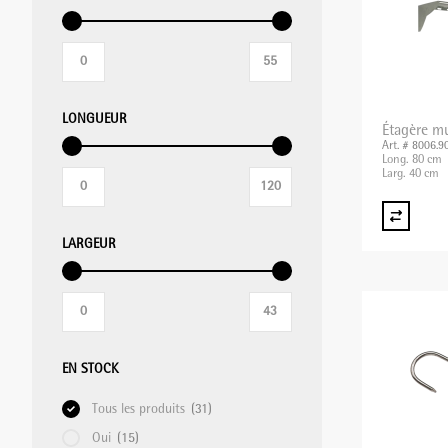
MIXER PLONGEANT/MIXER
PROFESSIONNEL/BLIXER
LONGUEUR
Étagère m
Art. # 8006.9
GRILLE-PAIN
Long. 80 cm
Larg. 40 cm
APPAREILS DE MISE SOUS VIDE
LARGEUR
BALANCES
APPAREILS CHAUFFANTS
EN STOCK
Tous les produits
(31)
Oui
(15)