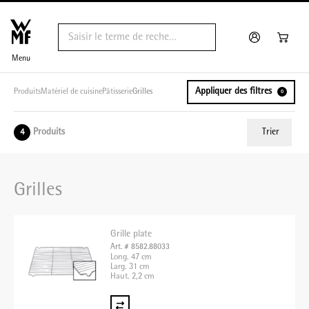
Menu
Appliquer des filtres
Produits
Matériel de cuisine
Pâtisserie
Grilles
0
Produits
Trier
4
ui.order.relevance
Grilles
Prix le plus bas
Prix le plus élevé
Grille plate
Nom A - Z
Art. # 8582.88033
Long. 47 cm
Nom Z - A
Larg. 31 cm
Haut. 2,2 cm