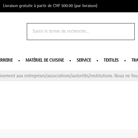
Livraison gratuite à partir de CHF 500.00 (par livraison)
o Profe
ERRERIE
MATÉRIEL DE CUISINE
SERVICE
TEXTILES
TRA
ivement aux entreprises/associations/autorités/institutions. Nous ne four