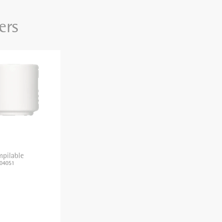
ers
mpilable
004051