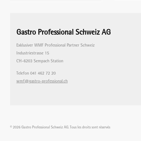
RÉFRIGÉRATEURS/VITRINES RÉFRIGÉRÉES
TRANSPORT DE BOISSOINS/ALIMENTS
APPAREIL À MOUSSER
CASIER À VERRES
Gastro Professional Schweiz AG
Exklusiver WMF Professional Partner Schweiz
MACHINES À PÂTES
CHARIOTS DISTRIBUTEURS
Industriestrasse 15
CH-6203 Sempach Station
FOURS À RACLETTE
CHARIOTS DE TRANSPORT PLATEAUX
Telefon 041 462 72 20
wmf@gastro-professional.ch
CENTRIFUGEUSES
TRANCHEURS
© 2026 Gastro Professional Schweiz AG. Tous les droits sont réservés
SOUS-VIDE