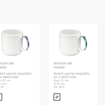
SCHER CARE
BAUSCHER CARE
LMERA
CALMERA
belt spécial empilable
Gobelt spécial empilable
. # 29053310388
Art. # 29053310385
t. 8,1 cm
Haut. 8,1 cm
,1 cm
∅ 8,1 cm
. 30
Vol. 30 cl