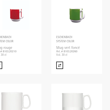
CHENBACH
ESCHENBACH
TEM COLOR
SYSTEM COLOR
g rouge
Mug vert foncé
. # 8103.20210
Art. # 8103.20260
 30 cl
Vol. 30 cl