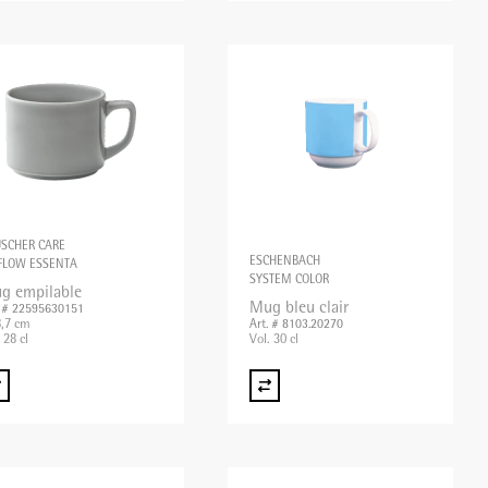
SCHER CARE
ESCHENBACH
FLOW ESSENTA
SYSTEM COLOR
g empilable
Mug bleu clair
. # 22595630151
,7 cm
Art. # 8103.20270
 28 cl
Vol. 30 cl