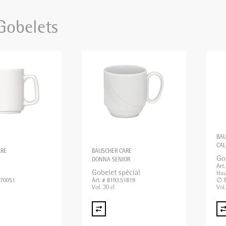
obelets
BAU
CA
ARE
BAUSCHER CARE
Go
DONNA SENIOR
Art
Gobelet spécial
Hau
∅ 8
270051
Art. # 8193.51819
Vol. 30 cl
Vol