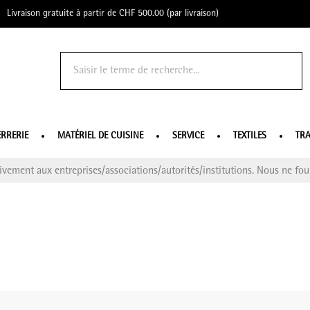
Livraison gratuite à partir de CHF 500.00 (par livraison)
o Profe
ERRERIE
MATÉRIEL DE CUISINE
SERVICE
TEXTILES
TRA
ivement aux entreprises/associations/autorités/institutions. Nous ne four