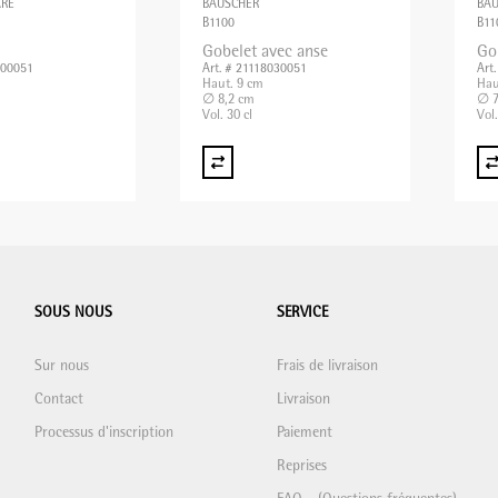
ARE
BAUSCHER
BA
B1100
B11
Gobelet avec anse
Go
300051
Art. # 21118030051
Art
Haut. 9 cm
Hau
∅ 8,2 cm
∅ 7
Vol. 30 cl
Vol.
SOUS NOUS
SERVICE
Sur nous
Frais de livraison
Contact
Livraison
Processus d'inscription
Paiement
Reprises