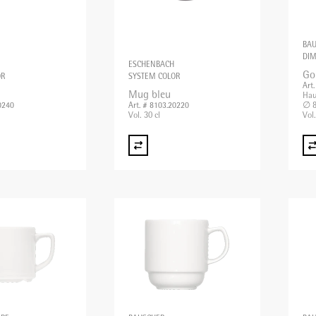
BA
DI
ESCHENBACH
Go
OR
SYSTEM COLOR
Art
Mug bleu
Hau
∅ 8
0240
Art. # 8103.20220
Vol. 30 cl
Vol.