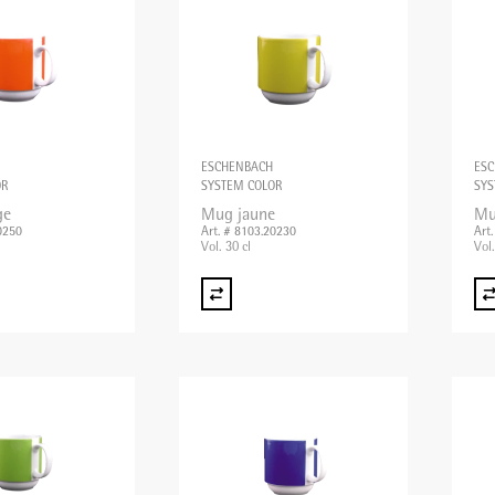
ESCHENBACH
ES
OR
SYSTEM COLOR
SYS
ge
Mug jaune
Mu
0250
Art. # 8103.20230
Art
Vol. 30 cl
Vol.