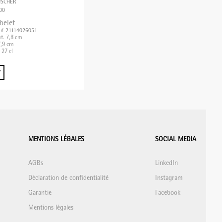
USCHER
00
belet
. # 21114026051
t. 7,8 cm
,9 cm
 27 cl
MENTIONS LÉGALES
SOCIAL MEDIA
AGBs
LinkedIn
Déclaration de confidentialité
Instagram
Garantie
Facebook
Mentions légales