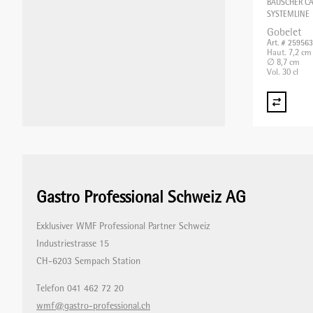
BAUSCHER C
SYSTEMLINE
Gobelet
Art. # 25956
Haut. 7,2 cm
∅ 8,7 cm
Vol. 30 cl
Gastro Professional Schweiz AG
Exklusiver WMF Professional Partner Schweiz
Industriestrasse 15
CH-6203 Sempach Station
Telefon 041 462 72 20
wmf@gastro-professional.ch