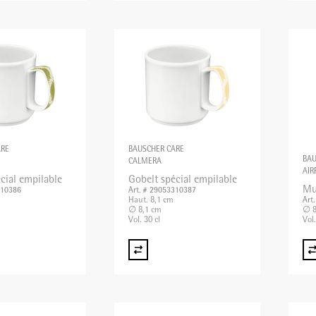
ARE
BAUSCHER CARE
BAU
CALMERA
AIR
cial empilable
Gobelt spécial empilable
Mu
310386
Art. # 29053310387
Haut. 8,1 cm
Art
∅ 8,1 cm
∅ 8
Vol. 30 cl
Vol.