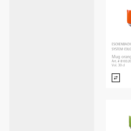
MIXER PLONGEANT/MIXER
PROFESSIONNEL/BLIXER
GRILLE-PAIN
ESCHENBACH
SYSTEM COL
Mug oran
Art. # 8103.2
APPAREILS DE MISE SOUS VIDE
Vol. 30 cl
BALANCES
APPAREILS CHAUFFANTS