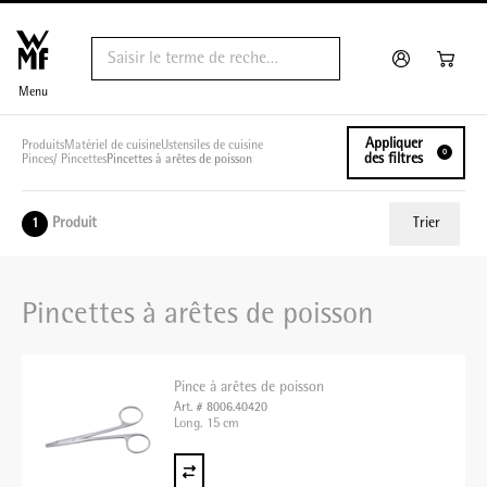
Menu
Appliquer
Produits
Matériel de cuisine
Ustensiles de cuisine
0
des filtres
Pinces/ Pincettes
Pincettes à arêtes de poisson
Produit
Trier
1
ui.order.relevance
Pincettes à arêtes de poisson
Prix le plus bas
Prix le plus élevé
Pince à arêtes de poisson
Nom A - Z
Art. # 8006.40420
Long. 15 cm
Nom Z - A