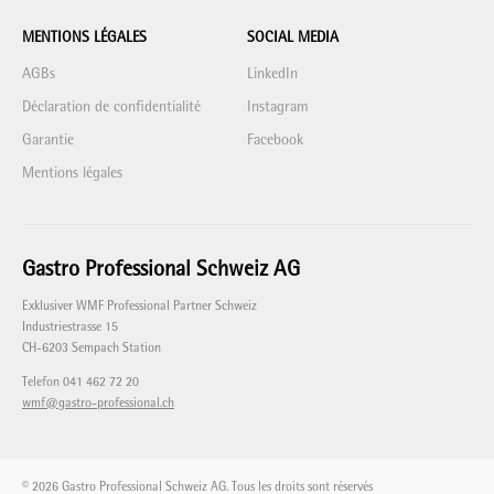
MENTIONS LÉGALES
SOCIAL MEDIA
AGBs
LinkedIn
Déclaration de confidentialité
Instagram
Garantie
Facebook
Mentions légales
Gastro Professional Schweiz AG
Exklusiver WMF Professional Partner Schweiz
Industriestrasse 15
CH-6203 Sempach Station
Telefon 041 462 72 20
wmf@gastro-professional.ch
© 2026 Gastro Professional Schweiz AG. Tous les droits sont réservés