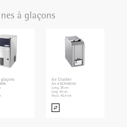
nes à glaçons
 glaçons
Ice Crusher
0096
Art. # 8270.90102
m
Long. 36 cm
Larg. 44 cm
m
Haut. 45,4 cm