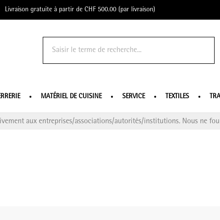
Livraison gratuite à partir de CHF 500.00 (par livraison)
o Profe
ERRERIE
MATÉRIEL DE CUISINE
SERVICE
TEXTILES
TRA
ivement aux entreprises/associations/autorités/institutions. Nous ne four