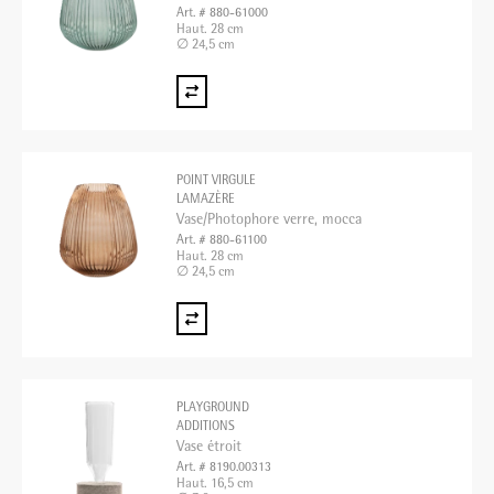
Art. # 880-61000
Haut. 28 cm
∅ 24,5 cm
POINT VIRGULE
LAMAZÈRE
Vase/Photophore verre, mocca
Art. # 880-61100
Haut. 28 cm
∅ 24,5 cm
PLAYGROUND
ADDITIONS
Vase étroit
Art. # 8190.00313
Haut. 16,5 cm