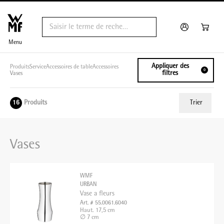
Menu
Appliquer des
Produits
Service
Accessoires de table
Accessoires
0
filtres
Vases
Produits
Trier
16
ui.order.relevance
Vases
Prix le plus bas
Prix le plus élevé
WMF
Nom A - Z
URBAN
Vase a fleurs
Nom Z - A
Art. # 55.0061.6040
Haut. 17,5 cm
∅ 7 cm