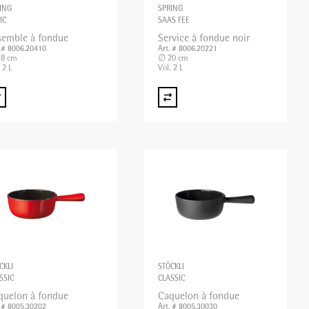
ING
SPRING
IC
SAAS FEE
semble à fondue
Service à fondue noir
. # 8006.20410
Art. # 8006.20221
8 cm
∅ 20 cm
 2 L
Vol. 2 L
CKLI
STÖCKLI
SSIC
CLASSIC
quelon à fondue
Caquelon à fondue
. # 8005.30202
Art. # 8005.30030