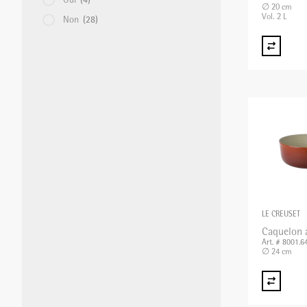
Oui
(4)
∅ 20 cm
Vol. 2 L
Non
(28)
LE CREUSET
Caquelon 
Art. # 8001.6
∅ 24 cm