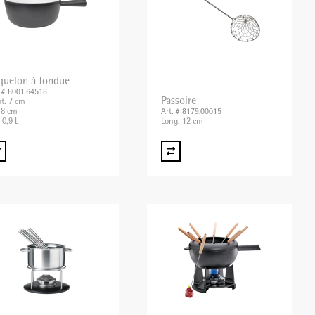
quelon à fondue
. # 8001.64518
Passoire
t. 7 cm
8 cm
Art. # 8179.00015
 0,9 L
Long. 12 cm