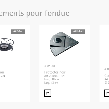
ements pour fondue
NOUVEAU
NOUVEAU
4FONDUE
4F
oir
Protector noir
Ca
1530
Art. # 8005.31525
Long. 18 cm
Art
Larg. 13 cm
∅ 2