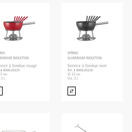
ING
SPRING
MINIUM INDUCTION
ALUMINIUM INDUCTION
rvice à fondue rouge
Service à fondue noir
. # 8006.20225
Art. # 8006.20226
3 cm
∅ 23 cm
 2 L
Vol. 2 L