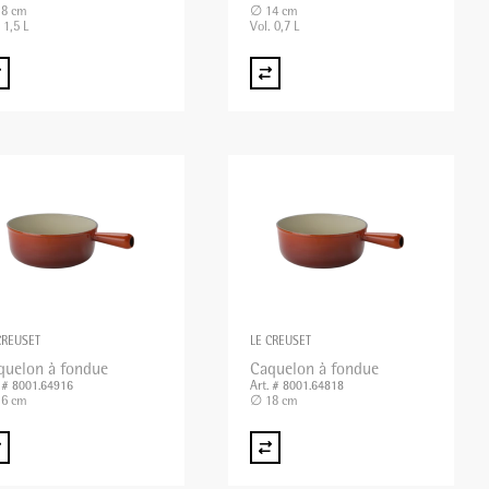
8 cm
∅ 14 cm
 1,5 L
Vol. 0,7 L
CREUSET
LE CREUSET
quelon à fondue
Caquelon à fondue
. # 8001.64916
Art. # 8001.64818
6 cm
∅ 18 cm