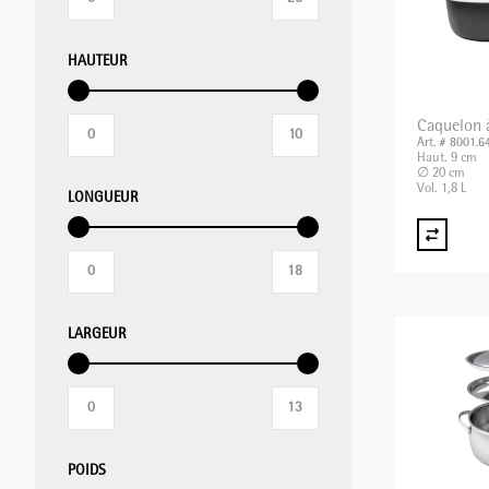
HAUTEUR
MIXER PLONGEANT/MIXER
PROFESSIONNEL/BLIXER
Caquelon 
Art. # 8001.6
Haut. 9 cm
GRILLE-PAIN
∅ 20 cm
Vol. 1,8 L
LONGUEUR
APPAREILS DE MISE SOUS VIDE
BALANCES
LARGEUR
APPAREILS CHAUFFANTS
POIDS