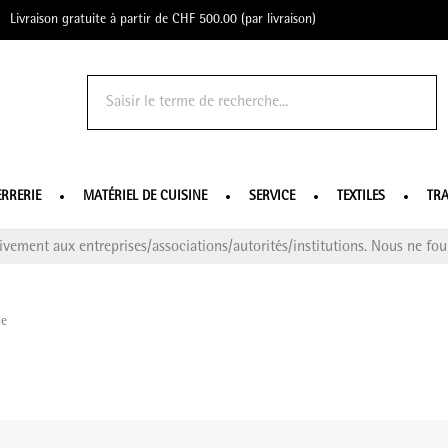
Livraison gratuite à partir de CHF 500.00 (par livraison)
o Profe
ERRERIE
MATÉRIEL DE CUISINE
SERVICE
TEXTILES
TRA
ivement aux entreprises/associations/autorités/institutions. Nous ne four
ue