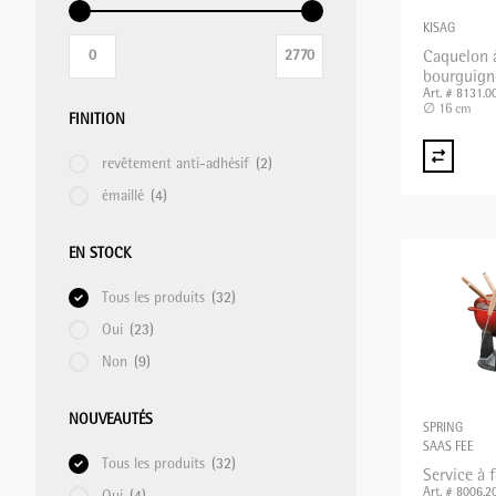
KISAG
Caquelon 
bourguig
Art. # 8131.0
∅ 16 cm
FINITION
revêtement anti-adhésif
(2)
émaillé
(4)
EN STOCK
Tous les produits
(32)
Oui
(23)
Non
(9)
NOUVEAUTÉS
SPRING
SAAS FEE
Tous les produits
(32)
Service à 
Art. # 8006.2