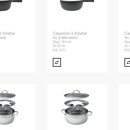
à fondue
Caquelon à fondue
Ca
4520
Art. # 8001.64522
Art
Haut. 9,5 cm
Hau
∅ 22 cm
∅ 1
Vol. 2,3 L
Vol.