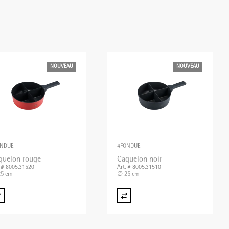
NOUVEAU
NOUVEAU
ONDUE
4FONDUE
quelon rouge
Caquelon noir
. # 8005.31520
Art. # 8005.31510
5 cm
∅ 25 cm