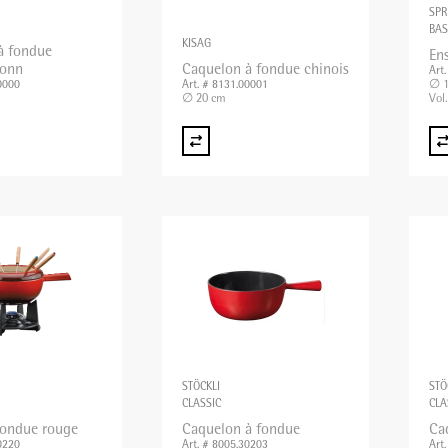
SPR
BAS
KISAG
à fondue
En
nonn
Caquelon à fondue chinois
Art
∅ 1
0000
Art. # 8131.00001
∅ 20 cm
Vol.
STÖCKLI
STÖ
CLASSIC
CLA
fondue rouge
Caquelon à fondue
Ca
0220
Art. # 8005.30203
Art