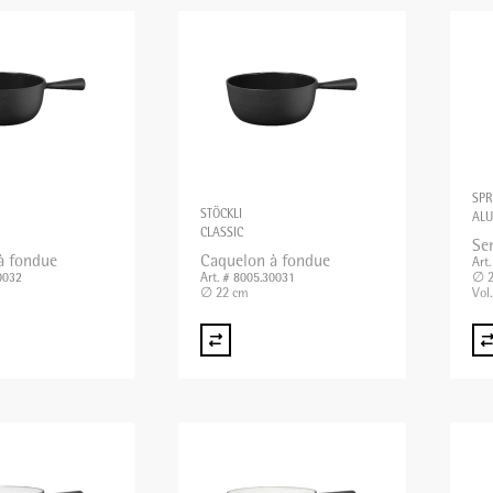
SPR
STÖCKLI
ALU
CLASSIC
Se
à fondue
Caquelon à fondue
Art
∅ 2
0032
Art. # 8005.30031
∅ 22 cm
Vol.