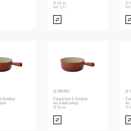
∅ 22 cm
∅ 1
Vol. 2,7 L
Vol.
LE CREUSET
LE 
à fondue
Caquelon à fondue
Ca
4924
Art. # 8001.64922
Art
∅ 22 cm
∅ 1