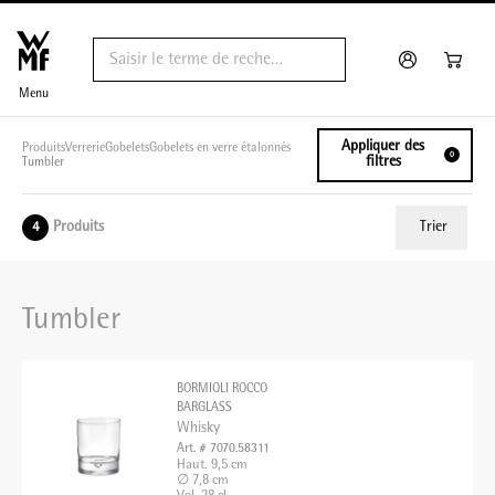
Menu
Appliquer des
Produits
Verrerie
Gobelets
Gobelets en verre étalonnés
0
filtres
Tumbler
Produits
Trier
4
ui.order.relevance
Tumbler
Prix le plus bas
Prix le plus élevé
BORMIOLI ROCCO
Nom A - Z
BARGLASS
Whisky
Nom Z - A
Art. # 7070.58311
Haut. 9,5 cm
∅ 7,8 cm