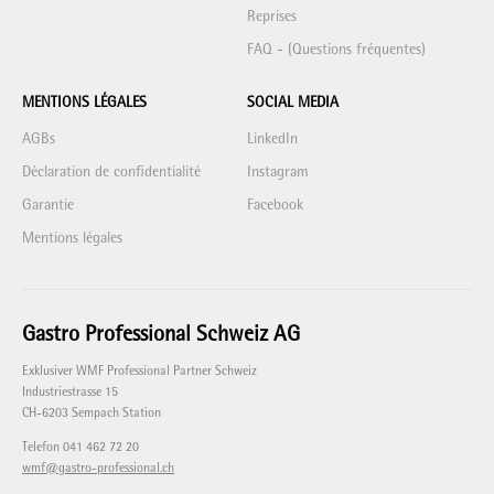
Reprises
FAQ - (Questions fréquentes)
MENTIONS LÉGALES
SOCIAL MEDIA
AGBs
LinkedIn
Déclaration de confidentialité
Instagram
Garantie
Facebook
Mentions légales
Gastro Professional Schweiz AG
Exklusiver WMF Professional Partner Schweiz
Industriestrasse 15
CH-6203 Sempach Station
Telefon 041 462 72 20
wmf@gastro-professional.ch