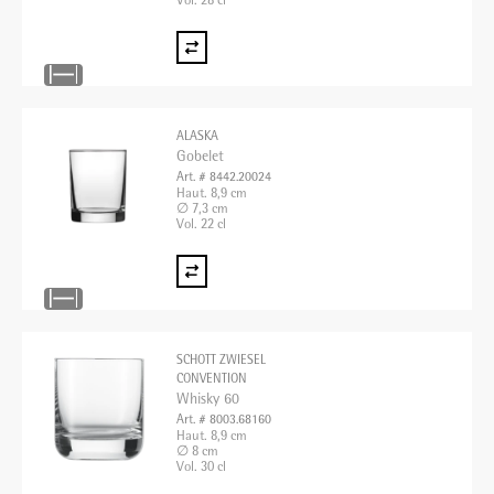
Vol. 28 cl
ALASKA
Gobelet
Art. # 8442.20024
Haut. 8,9 cm
∅ 7,3 cm
Vol. 22 cl
SCHOTT ZWIESEL
CONVENTION
Whisky 60
Art. # 8003.68160
Haut. 8,9 cm
∅ 8 cm
Vol. 30 cl