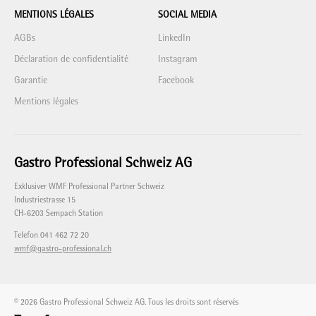
MENTIONS LÉGALES
SOCIAL MEDIA
AGBs
LinkedIn
Déclaration de confidentialité
Instagram
Garantie
Facebook
Mentions légales
Gastro Professional Schweiz AG
Exklusiver WMF Professional Partner Schweiz
Industriestrasse 15
CH-6203 Sempach Station
Telefon 041 462 72 20
wmf@gastro-professional.ch
© 2026 Gastro Professional Schweiz AG. Tous les droits sont réservés