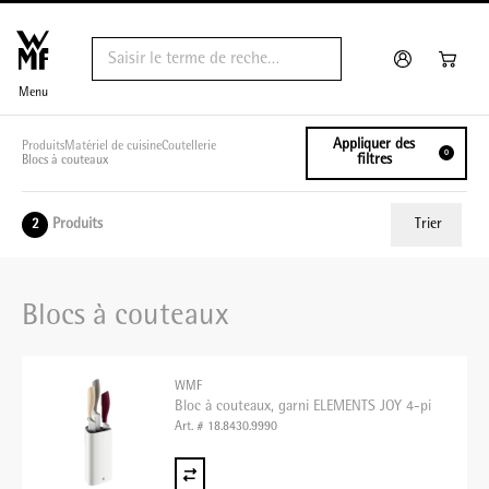
Menu
Appliquer des
Produits
Matériel de cuisine
Coutellerie
0
filtres
Blocs à couteaux
Produits
Trier
2
ui.order.relevance
Blocs à couteaux
Prix le plus bas
Prix le plus élevé
WMF
Nom A - Z
Bloc à couteaux, garni ELEMENTS JOY 4-pi
Art. # 18.8430.9990
Nom Z - A