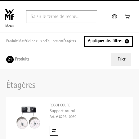
Menu
Appliquer des filtres
Produits
Matériel de cuisine
Equipement
Étagères
0
Produits
Trier
21
ui.order.relevance
Étagères
Prix le plus bas
Prix le plus élevé
ROBOT COUPE
Nom A - Z
Support mural
Art. # 8296.10030
Nom Z - A