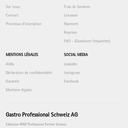
Sur nous
Frais de livraison
Contact
Livraison
Processus d'inscription
Paiement
Reprises
FAQ - (Questions fréquentes)
MENTIONS LÉGALES
SOCIAL MEDIA
AGBs
LinkedIn
Déclaration de confidentialité
Instagram
Garantie
Facebook
Mentions légales
Gastro Professional Schweiz AG
Exklusiver WMF Professional Partner Schweiz