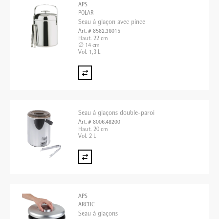
APS
POLAR
Seau à glaçon avec pince
Art. # 8582.36015
Haut. 22 cm
∅ 14 cm
Vol. 1,3 L
Seau à glaçons double-paroi
Art. # 8006.48200
Haut. 20 cm
Vol. 2 L
APS
ARCTIC
Seau à glaçons