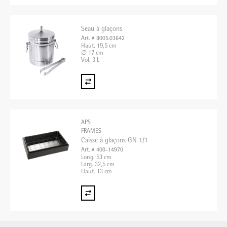
Seau à glaçons
Art. # 8005.03642
Haut. 19,5 cm
∅ 17 cm
Vol. 3 L
APS
FRAMES
Caisse à glaçons GN 1/1
Art. # 400-14970
Long. 53 cm
Larg. 32,5 cm
Haut. 13 cm