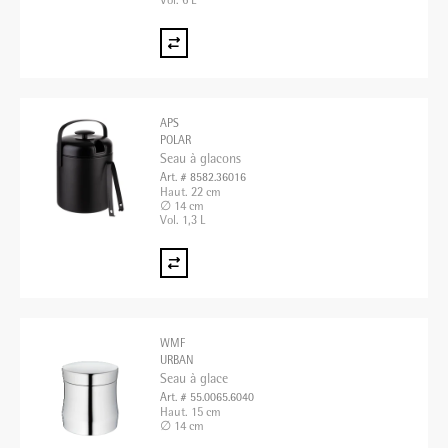
Vol. 6 L
APS
POLAR
Seau à glacons
Art. # 8582.36016
Haut. 22 cm
∅ 14 cm
Vol. 1,3 L
WMF
URBAN
Seau à glace
Art. # 55.0065.6040
Haut. 15 cm
∅ 14 cm