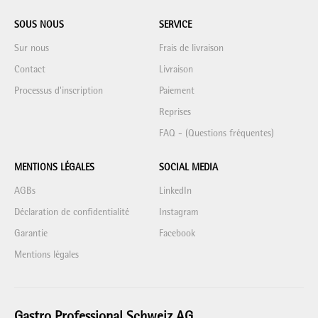
SOUS NOUS
SERVICE
Sur nous
Frais de livraison
Contact
Livraison
Processus d'inscription
Paiement
Reprises
FAQ - (Questions fréquentes)
MENTIONS LÉGALES
SOCIAL MEDIA
AGBs
LinkedIn
Déclaration de confidentialité
Instagram
Garantie
Facebook
Mentions légales
Gastro Professional Schweiz AG