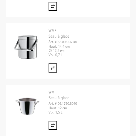
WMF
Seau à glace
Art. # 55.0035.6040
Haut. 14,4 cm
∅ 12,5 cm
Vol. 0,7 L
WMF
Seau à glace
Art. # 06.1760.6040
Haut. 12 cm
Vol. 1,5 L