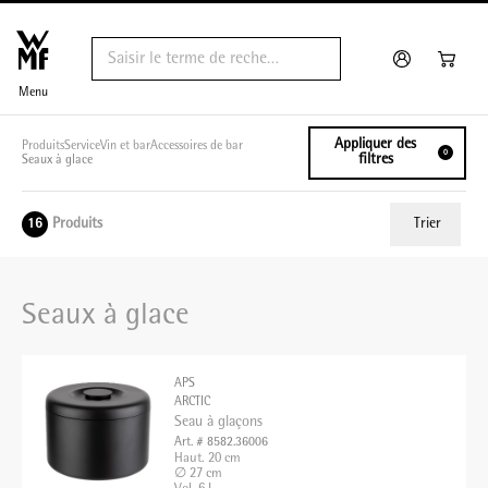
Menu
Appliquer des
Produits
Service
Vin et bar
Accessoires de bar
0
filtres
Seaux à glace
Produits
Trier
16
ui.order.relevance
Seaux à glace
Prix le plus bas
Prix le plus élevé
APS
Nom A - Z
ARCTIC
Seau à glaçons
Nom Z - A
Art. # 8582.36006
Haut. 20 cm
∅ 27 cm