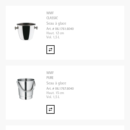
WMF
CLASSIC
Seau à glace
Art. # 06.1761.6040
Haut. 12 cm
Vol. 1,5 L
WMF
PURE
Seau à glace
Art. # 06.1767.6040
Haut. 15 cm
Vol. 1,5 L