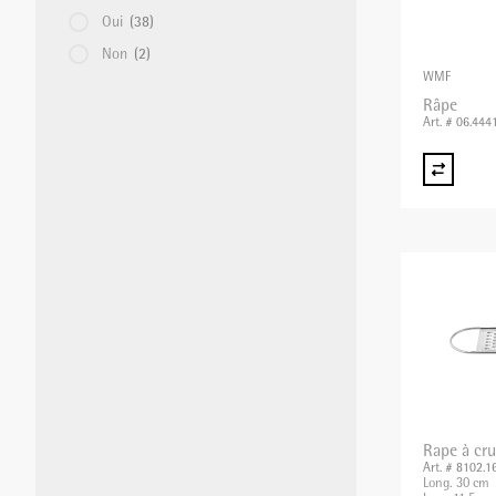
Oui
(38)
Non
(2)
WMF
Râpe
Art. # 06.444
Rape à cru
Art. # 8102.1
Long. 30 cm