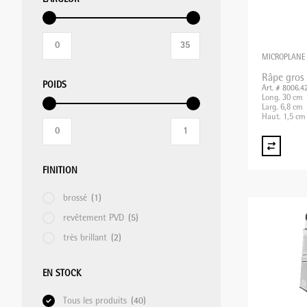
MICROPLANE
Râpe gros 
POIDS
Art. # 8006.4
Long. 30 cm
Larg. 6,8 cm
Haut. 1,5 cm
FINITION
brossé
(1)
revêtement PVD
(5)
très brillant
(2)
EN STOCK
Tous les produits
(40)