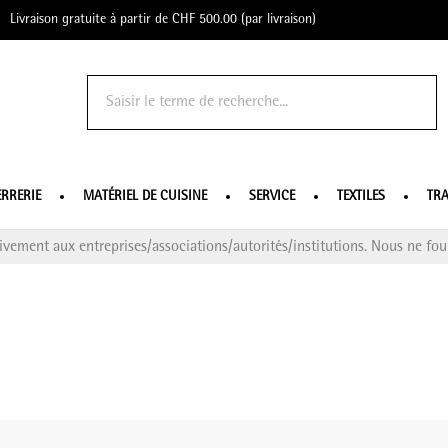
Livraison gratuite à partir de CHF 500.00 (par livraison)
o Profe
ERRERIE
MATÉRIEL DE CUISINE
SERVICE
TEXTILES
TRA
ivement aux entreprises/associations/autorités/institutions. Nous ne four