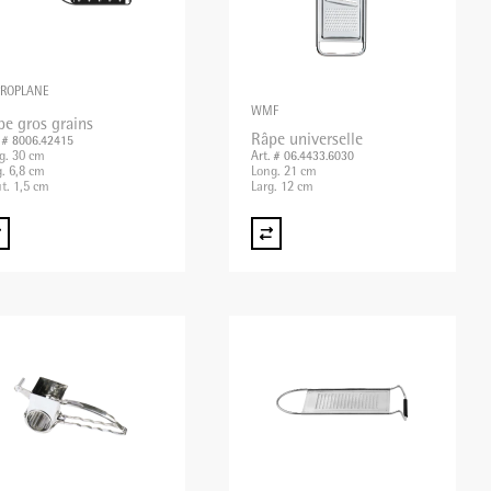
CROPLANE
WMF
pe gros grains
Râpe universelle
. # 8006.42415
g. 30 cm
Art. # 06.4433.6030
g. 6,8 cm
Long. 21 cm
t. 1,5 cm
Larg. 12 cm