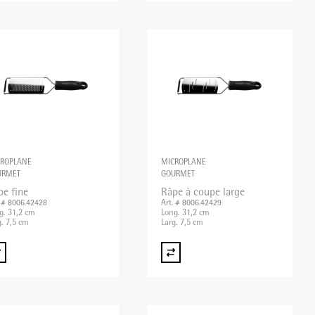
CROPLANE
MICROPLANE
URMET
GOURMET
pe fine
Râpe à coupe large
. # 8006.42428
Art. # 8006.42429
g. 31,2 cm
Long. 31,2 cm
g. 7,5 cm
Larg. 7,5 cm