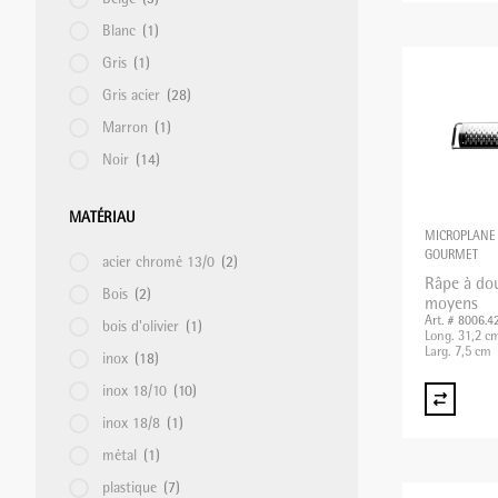
RÉFRIGÉRATEURS/VITRINES RÉFRIGÉRÉES
TRANSPORT DE BOISSOINS/ALIMENTS
Blanc
(1)
Gris
(1)
Gris acier
(28)
APPAREIL À MOUSSER
CASIER À VERRES
Marron
(1)
Noir
(14)
MACHINES À PÂTES
CHARIOTS DISTRIBUTEURS
MATÉRIAU
MICROPLANE
GOURMET
FOURS À RACLETTE
CHARIOTS DE TRANSPORT PLATEAUX
acier chromé 13/0
(2)
Râpe à do
Bois
(2)
moyens
Art. # 8006.4
bois d'olivier
(1)
CENTRIFUGEUSES
Long. 31,2 c
Larg. 7,5 cm
inox
(18)
inox 18/10
(10)
TRANCHEURS
inox 18/8
(1)
métal
(1)
plastique
(7)
SOUS-VIDE