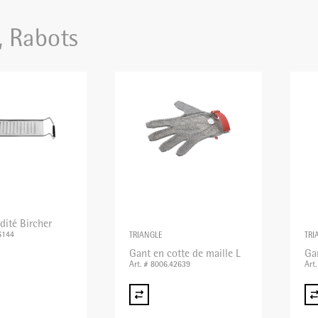
, Rabots
dité Bircher
6144
TRIANGLE
TRI
Gant en cotte de maille L
Ga
Art. # 8006.42639
Art