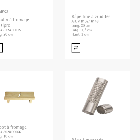
SIPRO
Râpe fine à crudités
ulin à fromage
Art. # 8102.16146
isipro
Long. 30 cm
Larg. 11,5 cm
. # 8324.30015
g. 20 cm
Haut. 3 cm
bot à fromage
. # 8020.00066
g. 10 cm