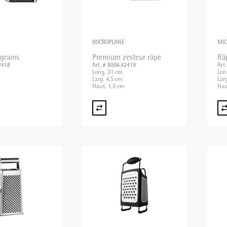
MICROPLANE
MI
grains
Premium zesteur râpe
Râ
2418
Art. # 8006.42419
Art
Long. 31 cm
Lon
Larg. 4,5 cm
Lar
Haut. 1,5 cm
Hau