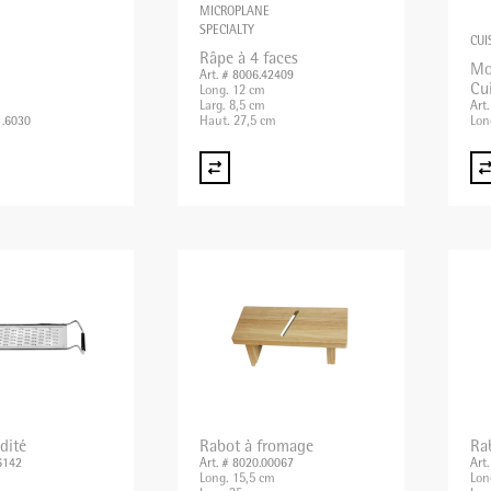
MICROPLANE
SPECIALTY
CUI
Râpe à 4 faces
Mo
Art. # 8006.42409
Cu
Long. 12 cm
Larg. 8,5 cm
Art
Haut. 27,5 cm
Lon
1.6030
dité
Rabot à fromage
Ra
6142
Art. # 8020.00067
Art
Long. 15,5 cm
Lon