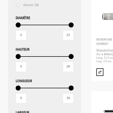
silicone
(3)
MIXER PLONGEANT/MIXER
DIAMÈTRE
PROFESSIONNEL/BLIXER
GRILLE-PAIN
MICROPLANE
GOURMET
HAUTEUR
Mandoline
Art. # 8006.4
APPAREILS DE MISE SOUS VIDE
Long. 31,5 c
Larg. 7,5 cm
BALANCES
LONGUEUR
APPAREILS CHAUFFANTS
LARGEUR