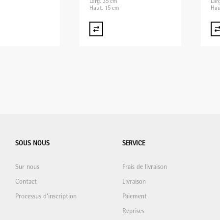
Larg. 35 cm
Lar
Haut. 15 cm
Hau
SOUS NOUS
SERVICE
Sur nous
Frais de livraison
Contact
Livraison
Processus d'inscription
Paiement
Reprises