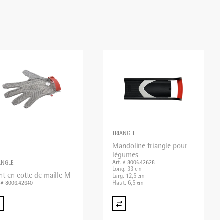
TRIANGLE
Mandoline triangle pour
légumes
Art. # 8006.42628
ANGLE
Long. 33 cm
nt en cotte de maille M
Larg. 12,5 cm
Haut. 6,5 cm
. # 8006.42640