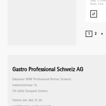
Larg. 11,5 cm
Haut. 3 cm
1
2
»
Gastro Professional Schweiz AG
Exklusiver WMF Professional Partner Schweiz
Industriestrasse 15
CH-6203 Sempach Station
Telefon 041 462 72 20