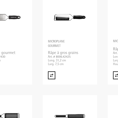
MI
MICROPLANE
GOURMET
Râp
 gourmet
Râpe à gros grains
Art
Lon
2430
Art. # 8006.42425
m
Long. 31,2 cm
Lar
Larg. 7,5 cm
Hau