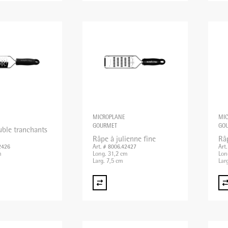
MICROPLANE
MI
GOURMET
GO
uble tranchants
Râpe à julienne fine
Râ
2426
Art. # 8006.42427
Art
m
Long. 31,2 cm
Lon
Larg. 7,5 cm
Lar