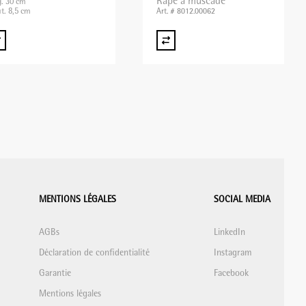
Râpe à muscade
g. 30 cm
t. 8,5 cm
Art. # 8012.00062
MENTIONS LÉGALES
SOCIAL MEDIA
AGBs
LinkedIn
Déclaration de confidentialité
Instagram
Garantie
Facebook
Mentions légales