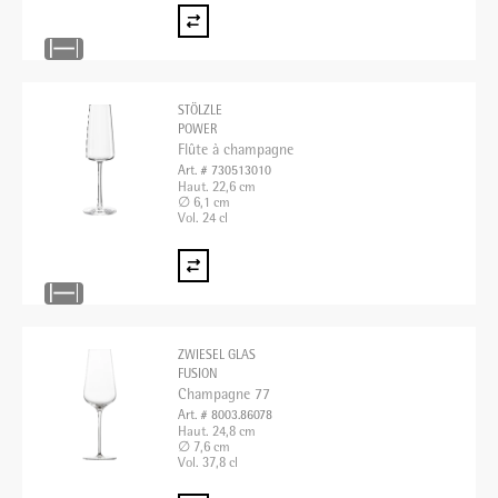
STÖLZLE
POWER
Flûte à champagne
Art. # 730513010
Haut. 22,6 cm
∅ 6,1 cm
Vol. 24 cl
ZWIESEL GLAS
FUSION
Champagne 77
Art. # 8003.86078
Haut. 24,8 cm
∅ 7,6 cm
Vol. 37,8 cl