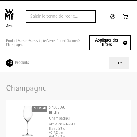
Menu
Appliquer des
Produits
Verrerie
Verres à pied
Verres à pied étalonnés
0
filtres
Champagne
Produits
Trier
43
ui.order.relevance
Champagne
Prix le plus bas
Prix le plus élevé
SPIEGELAU
NOUVEAU
Nom A - Z
HI-LITE
Champagner
Nom Z - A
Art. # 7082.66514
Haut. 23 cm
∅ 7,8 cm