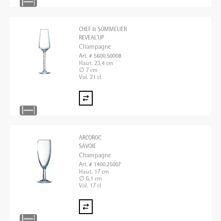
CHEF & SOMMELIER
REVEAL'UP
Champagne
Art. # 5600.50008
Haut. 23,4 cm
∅ 7 cm
Vol. 21 cl
ARCOROC
SAVOIE
Champagne
Art. # 1400.25007
Haut. 17 cm
∅ 6,1 cm
Vol. 17 cl