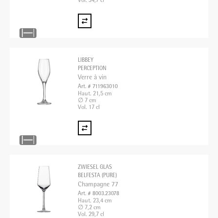
Vol. 34,7 cl
LIBBEY
PERCEPTION
Verre à vin
Art. # 711963010
Haut. 21,5 cm
∅ 7 cm
Vol. 17 cl
ZWIESEL GLAS
BELFESTA (PURE)
Champagne 77
Art. # 8003.23078
Haut. 23,4 cm
∅ 7,2 cm
Vol. 29,7 cl