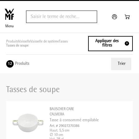
Menu
Appliquer des
Produits
Vaisselle
Vaisselle de système
Tasses
0
filtres
Tasses de soupe
Produits
Trier
12
ui.order.relevance
Tasses de soupe
Prix le plus bas
Prix le plus élevé
BAUSCHER CARE
Nom A - Z
CALMERA
Tasse à consommé empilable
Nom Z - A
Art. # 29027270386
Haut. 5,5 cm
∅ 10 cm