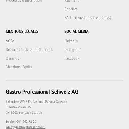
Processus d'inscription
Paiement
Reprises
FAQ - (Questions fréquentes)
MENTIONS LÉGALES
SOCIAL MEDIA
AGBs
LinkedIn
Déclaration de confidentialité
Instagram
Garantie
Facebook
Mentions légales
Gastro Professional Schweiz AG
Exklusiver WMF Professional Partner Schweiz
Industriestrasse 15
CH-6203 Sempach Station
Telefon 041 462 72 20
wmf@gastro-professional.ch