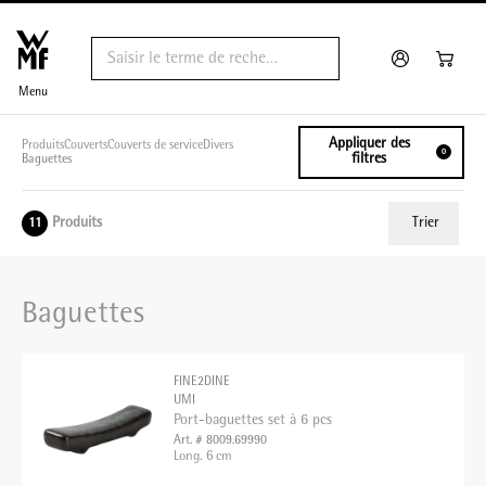
Menu
Appliquer des
Produits
Couverts
Couverts de service
Divers
0
filtres
Baguettes
Produits
Trier
11
ui.order.relevance
Baguettes
Prix le plus bas
Prix le plus élevé
FINE2DINE
Nom A - Z
UMI
Port-baguettes set à 6 pcs
Nom Z - A
Art. # 8009.69990
Long. 6 cm