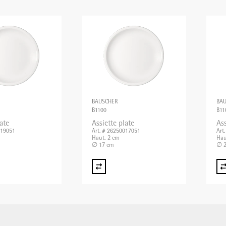
BAUSCHER
BA
B1100
B11
ate
Assiette plate
Ass
019051
Art. # 26250017051
Art
Haut. 2 cm
Hau
∅ 17 cm
∅ 2