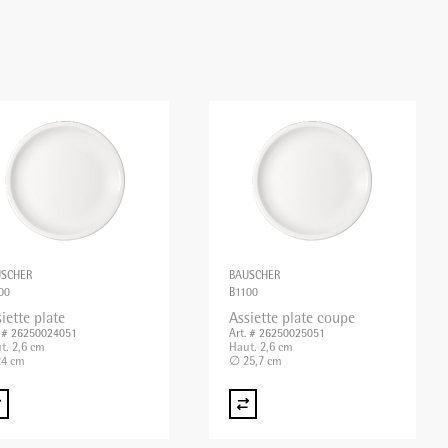
USCHER
BAUSCHER
00
B1100
iette plate
Assiette plate coupe
. # 26250024051
Art. # 26250025051
t. 2,6 cm
Haut. 2,6 cm
4 cm
∅ 25,7 cm