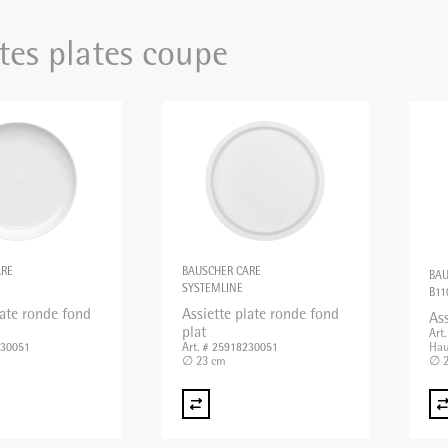
tes plates coupe
ARE
BAUSCHER CARE
BA
SYSTEMLINE
B11
late ronde fond
Assiette plate ronde fond
Ass
plat
Art
Hau
230051
Art. # 25918230051
∅ 23 cm
∅ 2