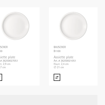
USCHER
BAUSCHER
00
B1100
iette plate
Assiette plate
. # 26250027051
Art. # 26250021051
t. 2,9 cm
Haut. 2,4 cm
7 cm
∅ 21 cm