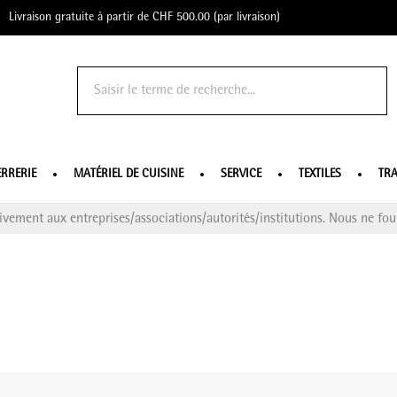
Livraison gratuite à partir de CHF 500.00 (par livraison)
o Profe
ERRERIE
MATÉRIEL DE CUISINE
SERVICE
TEXTILES
TRA
ivement aux entreprises/associations/autorités/institutions. Nous ne four