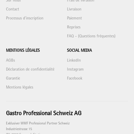
Sur nous
Frais de livraison
Contact
Livraison
Processus d'inscription
Paiement
Reprises
FAQ - (Questions fréquentes)
MENTIONS LÉGALES
SOCIAL MEDIA
AGBs
LinkedIn
Déclaration de confidentialité
Instagram
Garantie
Facebook
Mentions légales
Gastro Professional Schweiz AG
Exklusiver WMF Professional Partner Schweiz
Industriestrasse 15