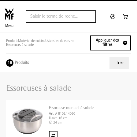
Menu
Appliquer des
Produits
Matériel de cuisine
Ustensiles de cuisine
0
filtres
Essoreuses à salade
Produits
Trier
16
ui.order.relevance
Essoreuses à salade
Prix le plus bas
Prix le plus élevé
Essoreuse manuell à salade
Nom A - Z
Art. # 8102.14060
Haut. 16 cm
Nom Z - A
∅ 24 cm