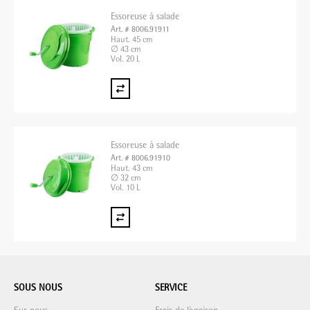
Essoreuse à salade
Art. # 8006.91911
Haut. 45 cm
∅ 43 cm
Vol. 20 L
Essoreuse à salade
Art. # 8006.91910
Haut. 43 cm
∅ 32 cm
Vol. 10 L
SOUS NOUS
SERVICE