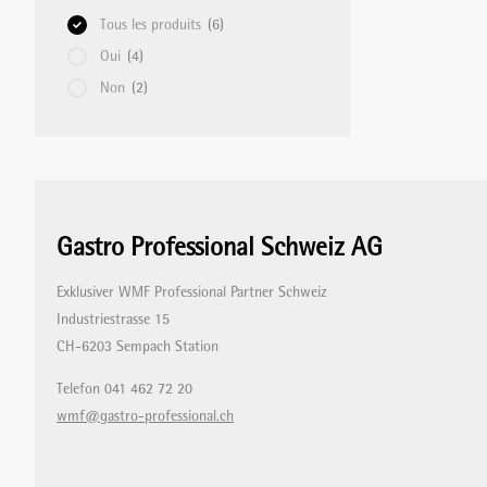
Tous les produits
(6)
Oui
(4)
MIXER PLONGEANT/MIXER
PROFESSIONNEL/BLIXER
Non
(2)
GRILLE-PAIN
APPAREILS DE MISE SOUS VIDE
Gastro Professional Schweiz AG
Exklusiver WMF Professional Partner Schweiz
BALANCES
Industriestrasse 15
CH-6203 Sempach Station
Telefon 041 462 72 20
APPAREILS CHAUFFANTS
wmf@gastro-professional.ch