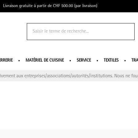
Livraison gratuite à partir de CHF 500.00 (par livraison)
o Profe
ERRERIE
MATÉRIEL DE CUISINE
SERVICE
TEXTILES
TRA
ivement aux entreprises/associations/autorités/institutions. Nous ne four