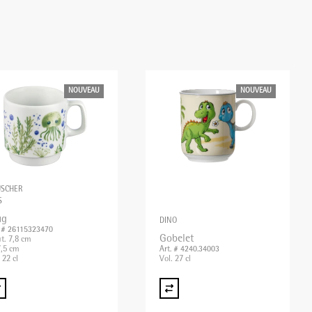
NOUVEAU
NOUVEAU
USCHER
S
ug
DINO
. # 26115323470
Gobelet
t. 7,8 cm
,5 cm
Art. # 4240.34003
 22 cl
Vol. 27 cl