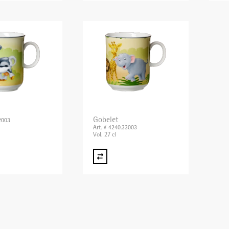
Gobelet
2003
Art. # 4240.33003
Vol. 27 cl