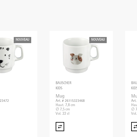
NOUVEAU
NOUVEAU
BAUSCHER
BA
KIDS
KID
Mug
M
323472
Art. # 26115323468
Art
Haut. 7,8 cm
Hau
∅ 7,5 cm
∅ 7
Vol. 22 cl
Vol.