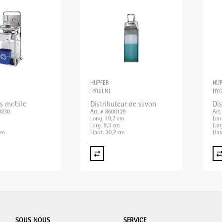
HUPFER
HUP
HYGIÈNE
HYG
s mobile
Distributeur de savon
Dis
0230
Art. # 8600129
Art
Long. 19,7 cm
Lon
Larg. 9,3 cm
Lar
cm
Haut. 30,2 cm
Hau
SOUS NOUS
SERVICE