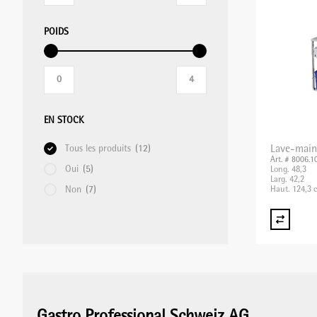
POIDS
MIXER PLONGEANT/MIXER
PROFESSIONNEL/BLIXER
GRILLE-PAIN
EN STOCK
Tous les produits
(12)
Lave-main
APPAREILS DE MISE SOUS VIDE
Art. # 8006.1
Oui
(5)
Long. 48,3
Larg. 42,2
Non
(7)
Haut. 124,3 
BALANCES
APPAREILS CHAUFFANTS