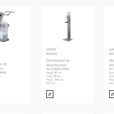
HUPFER
HUP
HYGIÈNE
HYG
Distributeur de
Dis
ur de
désinfectant
dé
nt
Art. # 8600129999
Art
Long. 40 cm
Lon
38999
m
Larg. 40 cm
Lar
Haut. 140 cm
Hau
Vol. 5 L
Vol.