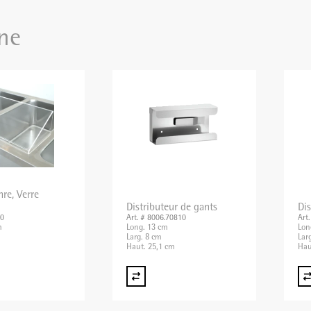
ne
nre, Verre
Distributeur de gants
Dis
70
Art. # 8006.70810
Art
m
Long. 13 cm
Lon
Larg. 8 cm
Lar
Haut. 25,1 cm
Hau