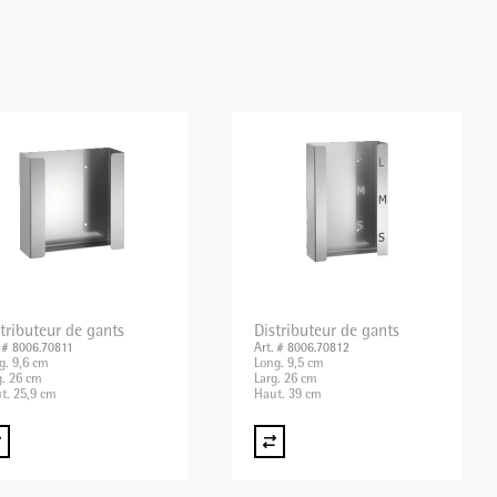
tributeur de gants
Distributeur de gants
. # 8006.70811
Art. # 8006.70812
g. 9,6 cm
Long. 9,5 cm
g. 26 cm
Larg. 26 cm
t. 25,9 cm
Haut. 39 cm