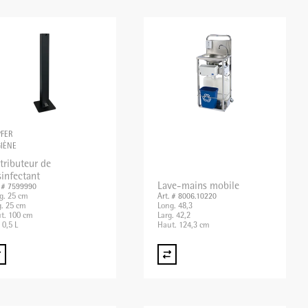
FER
IÈNE
tributeur de
sinfectant
Lave-mains mobile
. # 7599990
g. 25 cm
Art. # 8006.10220
g. 25 cm
Long. 48,3
t. 100 cm
Larg. 42,2
 0,5 L
Haut. 124,3 cm