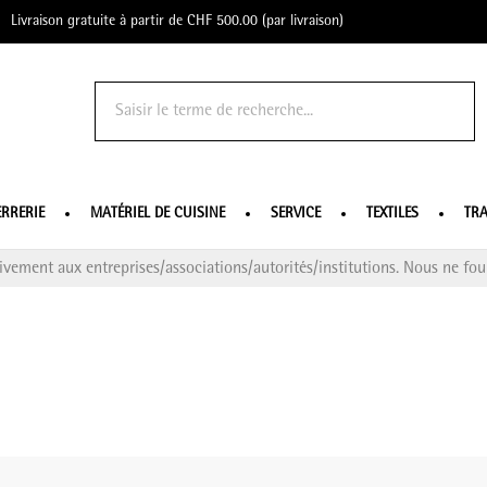
Livraison gratuite à partir de CHF 500.00 (par livraison)
o Profe
ERRERIE
MATÉRIEL DE CUISINE
SERVICE
TEXTILES
TRA
ivement aux entreprises/associations/autorités/institutions. Nous ne four