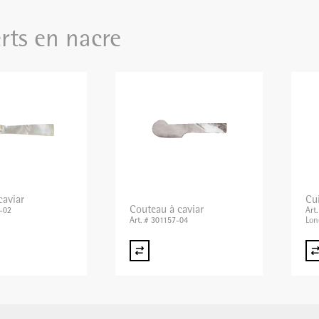
rts en nacre
caviar
Cui
Couteau à caviar
7-02
Art
Lon
Art. # 301157-04