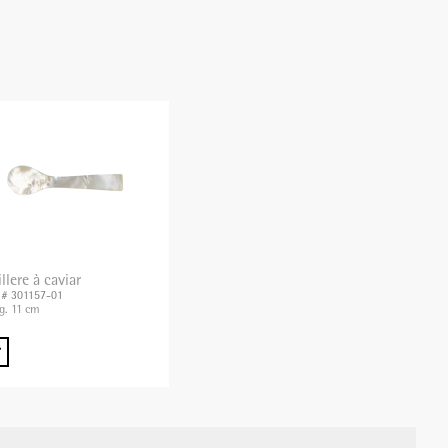
llere à caviar
. # 301157-01
g. 11 cm