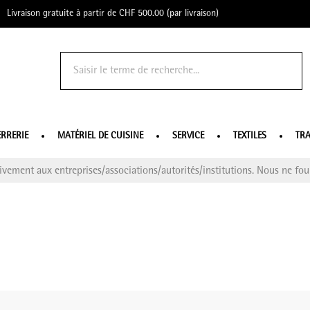
Livraison gratuite à partir de CHF 500.00 (par livraison)
o Profe
ERRERIE
MATÉRIEL DE CUISINE
SERVICE
TEXTILES
TRA
ivement aux entreprises/associations/autorités/institutions. Nous ne four