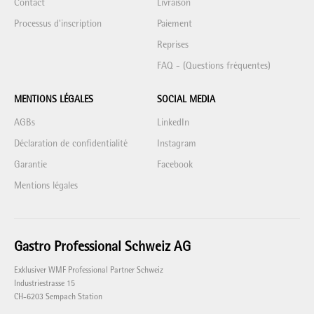
Contact
Livraison
Processus d'inscription
Paiement
Reprises
FAQ - (Questions fréquentes)
MENTIONS LÉGALES
SOCIAL MEDIA
AGBs
LinkedIn
Déclaration de confidentialité
Instagram
Garantie
Facebook
Mentions légales
Gastro Professional Schweiz AG
Exklusiver WMF Professional Partner Schweiz
Industriestrasse 15
CH-6203 Sempach Station