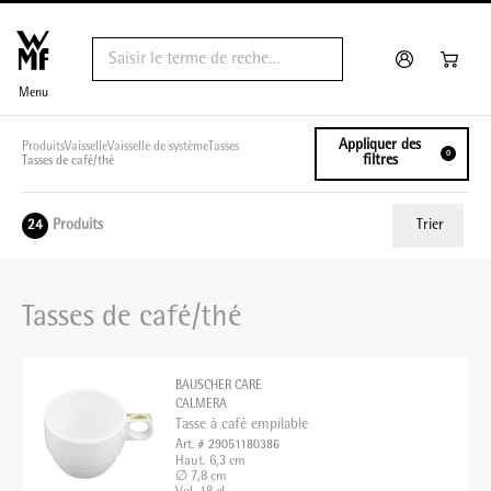
Menu
Appliquer des
Produits
Vaisselle
Vaisselle de système
Tasses
0
filtres
Tasses de café/thé
Produits
Trier
24
ui.order.relevance
Tasses de café/thé
Prix le plus bas
Prix le plus élevé
BAUSCHER CARE
Nom A - Z
CALMERA
Tasse à café empilable
Nom Z - A
Art. # 29051180386
Haut. 6,3 cm
∅ 7,8 cm