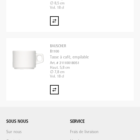
∅ 8,5 cm
Vol. 18 cl
BAUSCHER
B1100
Tasse à café, empilable
Art. # 21110018051
Haut. 5,8 cm
∅ 7,8 cm
Vol. 18 cl
SOUS NOUS
SERVICE
Sur nous
Frais de livraison