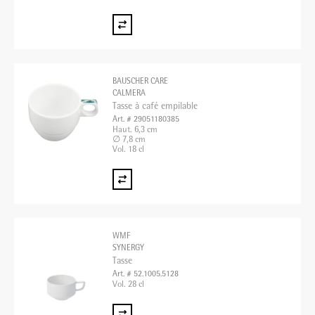
BAUSCHER CARE
CALMERA
Tasse à café empilable
Art. # 29051180385
Haut. 6,3 cm
∅ 7,8 cm
Vol. 18 cl
WMF
SYNERGY
Tasse
Art. # 52.1005.5128
Vol. 28 cl