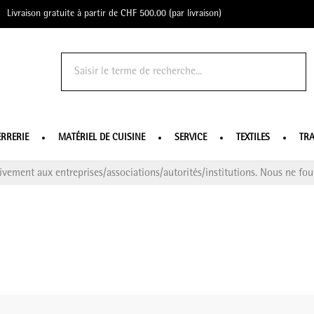
Livraison gratuite à partir de CHF 500.00 (par livraison)
o Profe
ERRERIE
MATÉRIEL DE CUISINE
SERVICE
TEXTILES
TRA
ivement aux entreprises/associations/autorités/institutions. Nous ne four