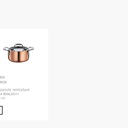
ING
INOX
sserole miniature
. # 8006.20311
 cm