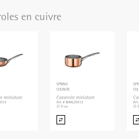
oles en cuivre
SPRING
SPR
CULINOX
CUL
re miniature
Casserole miniature
Ca
0313
Art. # 8006.20312
Art
∅ 9 cm
∅ 9