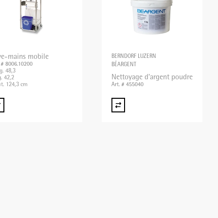
ve-mains mobile
BERNDORF LUZERN
. # 8006.10200
BÉARGENT
g. 48,3
Nettoyage d'argent poudre
g. 42,2
t. 124,3 cm
Art. # 455040