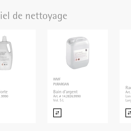
iel de nettoyage
WMF
PURARGAN
Rac
orte
Bain d'argent
Art
Lon
1.9990
Art. # 14.2826.9990
Vol. 5 L
Lar