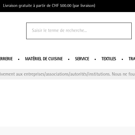
Livraison gratuite à partir de CHF 500.00 (par livraison)
o Profe
ERRERIE
MATÉRIEL DE CUISINE
SERVICE
TEXTILES
TRA
ivement aux entreprises/associations/autorités/institutions. Nous ne four