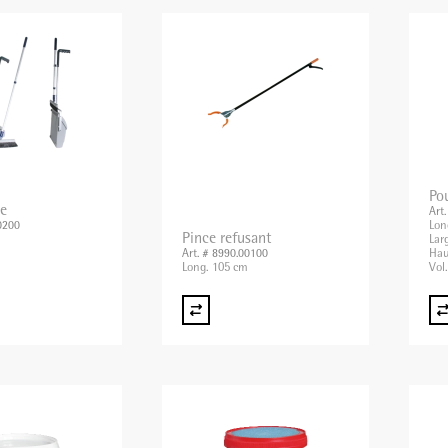
Po
le
Art
Lon
0200
Pince refusant
Lar
Hau
Art. # 8990.00100
Long. 105 cm
Vol.