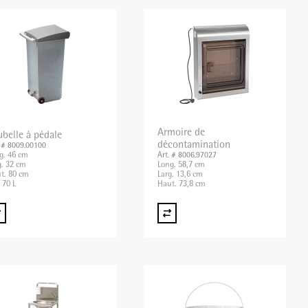
Armoire de
ubelle à pédale
décontamination
. # 8009.00100
g. 46 cm
Art. # 8006.97027
g. 32 cm
Long. 58,7 cm
t. 80 cm
Larg. 13,6 cm
 70 L
Haut. 73,8 cm