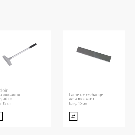
loir
Lame de rechange
. # 8006.48110
g. 46 cm
Art. # 8006.48111
g. 15 cm
Long. 15 cm