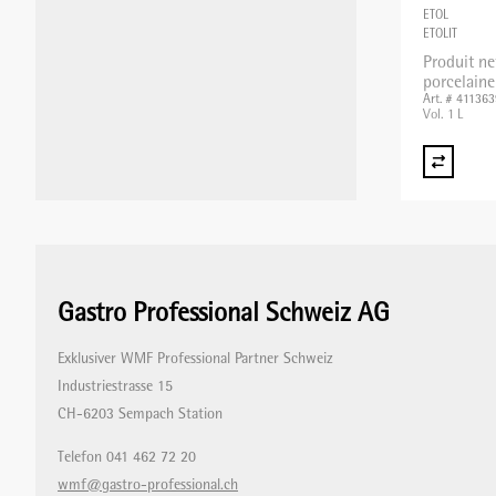
ETOL
ETOLIT
Produit ne
porcelaine
Art. # 41136
Vol. 1 L
Gastro Professional Schweiz AG
Exklusiver WMF Professional Partner Schweiz
Industriestrasse 15
CH-6203 Sempach Station
Telefon 041 462 72 20
wmf@gastro-professional.ch