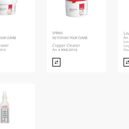
La
SPRING
Art
OUR CUIVRE
NETTOYANT POUR CUIVRE
Lon
eaner
Copper Cleaner
Lar
Hau
0315
Art. # 8006.20316