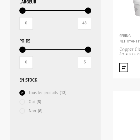
LARGEUR
MIXER PLONGEANT/MIXER
PROFESSIONNEL/BLIXER
SPRING
POIDS
NETTOYANT P
GRILLE-PAIN
Copper Cl
Art. # 8006.2
APPAREILS DE MISE SOUS VIDE
EN STOCK
BALANCES
Tous les produits
(13)
Oui
(5)
Non
(8)
APPAREILS CHAUFFANTS