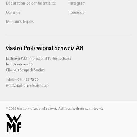
Déclaration de confidentialité
Instagram
Garantie
Facebook
Mentions légales
Gastro Professional Schweiz AG
Exklusiver WMF Professional Partner Schweiz
Industriestrasse 15
CH-6203 Sempach Station
Telefon 041 462 72 20
wmf@gastro-professional.ch
© 2026 Gastro Professional Schweiz AG. Tous les droits sont réservés