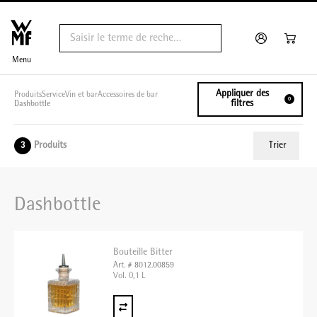
Menu
Appliquer des
Produits
Service
Vin et bar
Accessoires de bar
0
filtres
Dashbottle
Produits
Trier
3
ui.order.relevance
Dashbottle
Prix le plus bas
Prix le plus élevé
Bouteille Bitter
Nom A - Z
Art. # 8012.00859
Vol. 0,1 L
Nom Z - A