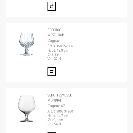
ARCOROC
WEST LOOP
Cognac
Art. # 1500.52006
Haut. 12,9 cm
∅ 8,8 cm
Vol. 32 cl
SCHOTT ZWIESEL
MONDIAL
Cognac 47
Art. # 8003.34900
Haut. 14,7 cm
∅ 10,1 cm
Vol. 54 cl