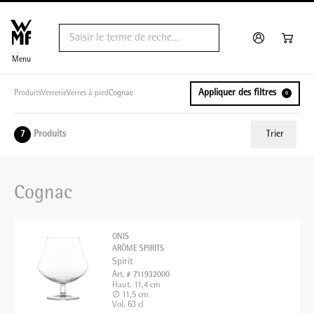
Menu
Appliquer des filtres
Produits
Verrerie
Verres à pied
Cognac
0
Produits
Trier
7
ui.order.relevance
Cognac
Prix le plus bas
Prix le plus élevé
ONIS
Nom A - Z
ARÔME SPIRITS
Spirit
Nom Z - A
Art. # 711932000
Haut. 11,4 cm
∅ 11,5 cm
Vol. 63 cl