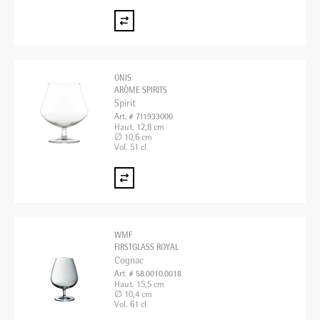
ONIS
ARÔME SPIRITS
Spirit
Art. # 711933000
Haut. 12,8 cm
∅ 10,6 cm
Vol. 51 cl
WMF
FIRSTGLASS ROYAL
Cognac
Art. # 58.0010.0018
Haut. 15,5 cm
∅ 10,4 cm
Vol. 61 cl