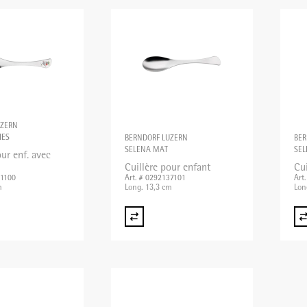
UZERN
IES
BERNDORF LUZERN
BER
SELENA MAT
SEL
our enf. avec
Cuillère pour enfant
Cui
01100
Art. # 0292137101
Art
m
Long. 13,3 cm
Lon