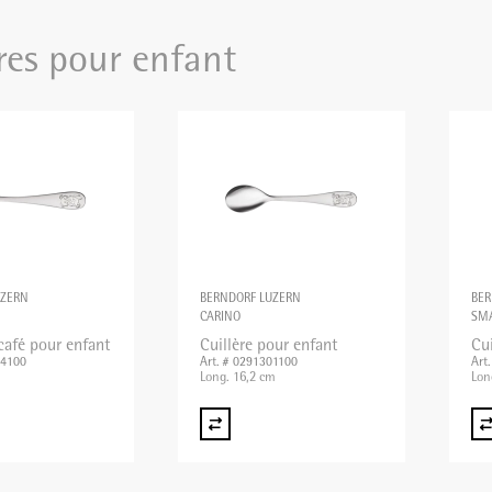
res pour enfant
UZERN
BERNDORF LUZERN
BER
CARINO
SMA
 café pour enfant
Cuillère pour enfant
Cui
04100
Art. # 0291301100
Art
Long. 16,2 cm
Lon