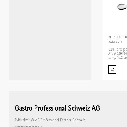
MIXER PLONGEANT/MIXER
PROFESSIONNEL/BLIXER
BERNDORF L
GRILLE-PAIN
BAMBINO
Cuillère p
Art. # 02912
Long. 16,2 c
APPAREILS DE MISE SOUS VIDE
BALANCES
APPAREILS CHAUFFANTS
Gastro Professional Schweiz AG
Exklusiver WMF Professional Partner Schweiz