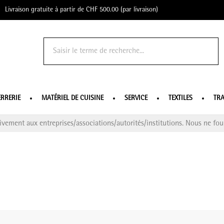
Livraison gratuite à partir de CHF 500.00 (par livraison)
o Profe
ERRERIE
MATÉRIEL DE CUISINE
SERVICE
TEXTILES
TRA
ivement aux entreprises/associations/autorités/institutions. Nous ne four