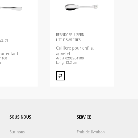
BERNDORF LUZERN
LITTLE SWEETIES
UZERN
Cuillère pour enf. a.
our enfant
agnelet
01100
Art. # 0292204100
m
Long. 13,3 cm
SOUS NOUS
SERVICE
Sur nous
Frais de livraison