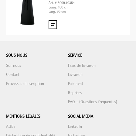
Art. # 8009.10354
Long. 100 cm
Larg. 95 cm
SOUS NOUS
SERVICE
Sur nous
Frais de livraison
Contact
Livraison
Processus d'inscription
Paiement
Reprises
FAQ - (Questions fréquentes)
MENTIONS LÉGALES
SOCIAL MEDIA
AGBs
LinkedIn
Déclaration de confidentialité
Instagram