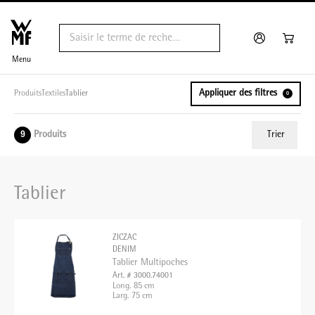
Menu
Appliquer des filtres
Produits
Textiles
Tablier
0
Produits
Trier
9
ui.order.relevance
Tablier
Prix le plus bas
Prix le plus élevé
ZICZAC
Nom A - Z
DENIM
Tablier Multipoches
Nom Z - A
Art. # 3000.74001
Long. 85 cm
Larg. 75 cm