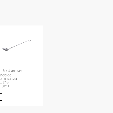
llère à arroser
nobloc
. # 8006.40513
g. 37 cm
 0,075 L