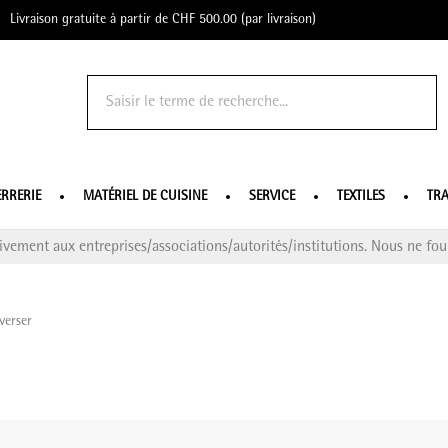
Livraison gratuite à partir de CHF 500.00 (par livraison)
o Profe
ERRERIE
MATÉRIEL DE CUISINE
SERVICE
TEXTILES
TRA
ivement aux entreprises/associations/autorités/institutions. Nous ne four
 verser