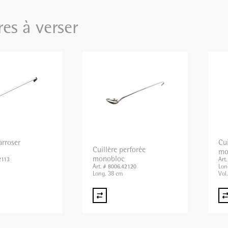
res à verser
arroser
Cui
Cuillère perforée
mo
monobloc
2113
Art
Lon
Art. # 8006.42120
Long. 38 cm
Vol.