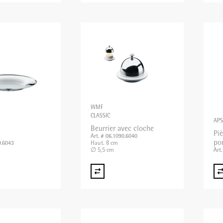
WMF
CLASSIC
APS
Beurrier avec cloche
Pi
Art. # 06.1090.6040
po
Haut. 8 cm
9.6043
∅ 5,5 cm
Art