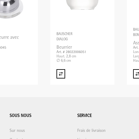
BA
BAUSCHER
BON
eurre avec
DIALOG
Ass
Beurrier
4045
Art
Lon
Art. # 28022006051
Haut. 2,8 cm
Lar
∅ 6,6 cm
Hau
SOUS NOUS
SERVICE
Sur nous
Frais de livraison