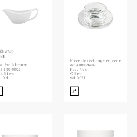
HÖNWALD
NTI
Pièce de rechange en verre
ucière à beurre
Art. # 8006.94046
Haut. 4,5 cm
. # 8193.40022
t. 6,1 cm
∅ 9 cm
 10 cl
Vol. 0,06 L