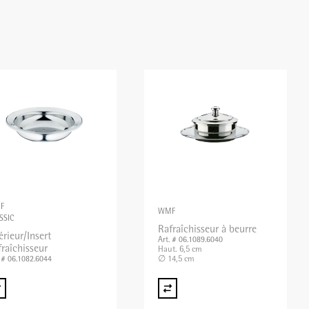
F
WMF
SSIC
Rafraîchisseur à beurre
érieur/Insert
Art. # 06.1089.6040
raîchisseur
Haut. 6,5 cm
∅ 14,5 cm
. # 06.1082.6044