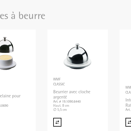
es à beurre
WMF
CLASSIC
WM
Beurrier avec cloche
CLA
celaine pour
argenté
Int
Art. # 19.1090.6440
Raf
Haut. 8 cm
8.0690
∅ 5,5 cm
Art