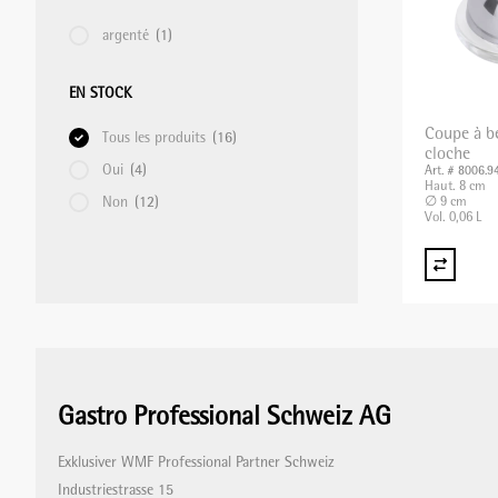
argenté
(1)
EN STOCK
Coupe à b
Tous les produits
(16)
cloche
Oui
(4)
Art. # 8006.9
Haut. 8 cm
Non
(12)
∅ 9 cm
Vol. 0,06 L
Gastro Professional Schweiz AG
Exklusiver WMF Professional Partner Schweiz
Industriestrasse 15