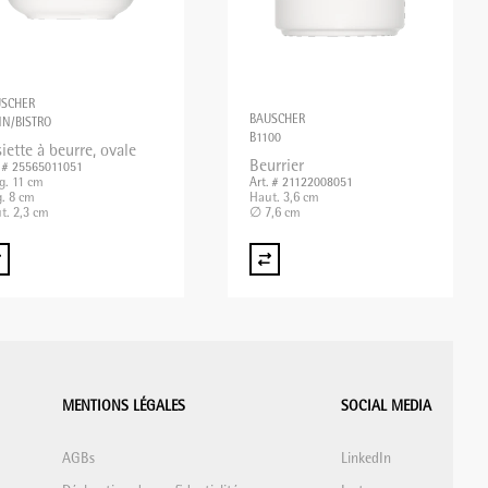
USCHER
BAUSCHER
N/BISTRO
B1100
iette à beurre, ovale
Beurrier
. # 25565011051
g. 11 cm
Art. # 21122008051
g. 8 cm
Haut. 3,6 cm
t. 2,3 cm
∅ 7,6 cm
MENTIONS LÉGALES
SOCIAL MEDIA
AGBs
LinkedIn