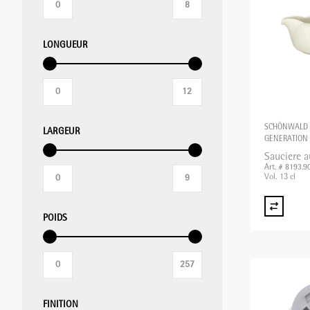
LONGUEUR
MIXER PLONGEANT/MIXER
PROFESSIONNEL/BLIXER
GRILLE-PAIN
SCHÖNWALD
LARGEUR
GENERATION
APPAREILS DE MISE SOUS VIDE
Sauciere a
Art. # 8193.9
Vol. 13 cl
BALANCES
POIDS
APPAREILS CHAUFFANTS
FINITION