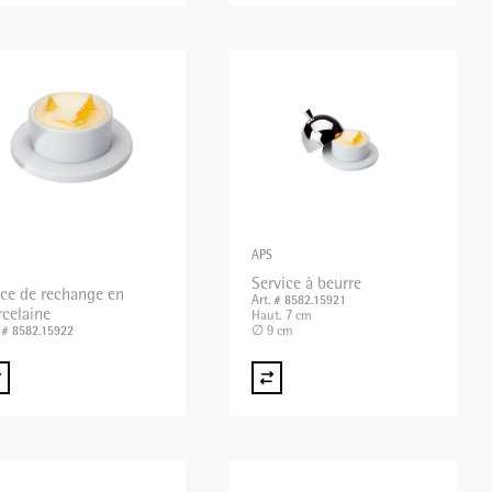
APS
Service à beurre
èce de rechange en
Art. # 8582.15921
rcelaine
Haut. 7 cm
∅ 9 cm
. # 8582.15922