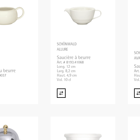
SCHÖNWALD
ALLURE
SC
Saucière à beurre
AVA
Art. # 8193.41068
Sa
Long. 12 cm
u beurre
Larg. 8,2 cm
Art
Haut. 4,9 cm
Hau
0037
Vol. 10 cl
Vol.