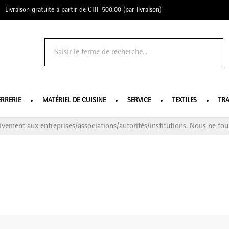
Livraison gratuite à partir de CHF 500.00 (par livraison)
o Profe
ERRERIE
MATÉRIEL DE CUISINE
SERVICE
TEXTILES
TRA
ivement aux entreprises/associations/autorités/institutions. Nous ne four