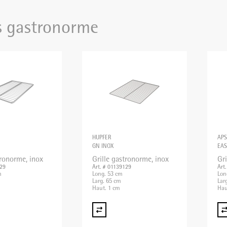
es gastronorme
HUPFER
APS
GN INOX
EAS
tronorme, inox
Grille gastronorme, inox
Gr
029
Art. # 01139129
Art
m
Long. 53 cm
Lon
Larg. 65 cm
Lar
Haut. 1 cm
Hau