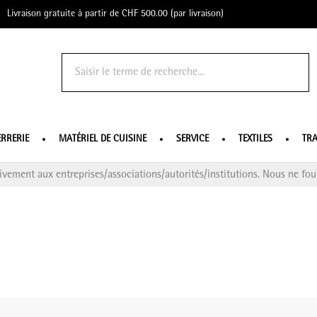
Livraison gratuite à partir de CHF 500.00 (par livraison)
o Profe
ERRERIE
MATÉRIEL DE CUISINE
SERVICE
TEXTILES
TRA
ivement aux entreprises/associations/autorités/institutions. Nous ne four