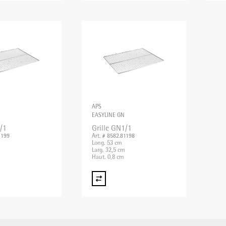
APS
EASYLINE GN
/1
Grille GN1/1
1199
Art. # 8582.81198
Long. 53 cm
Larg. 32,5 cm
Haut. 0,8 cm