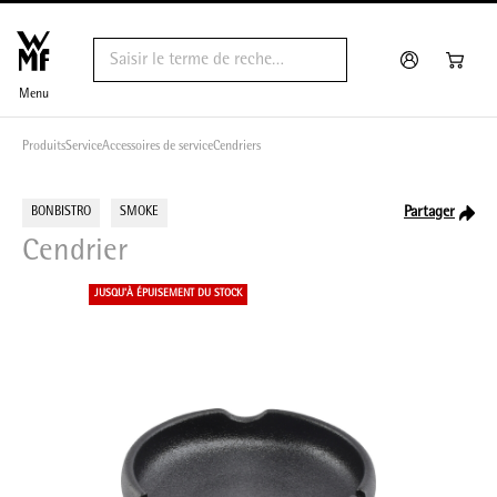
Menu
Produits
Service
Accessoires de service
Cendriers
Partager
BONBISTRO
SMOKE
Cendrier
JUSQU'À ÉPUISEMENT DU STOCK