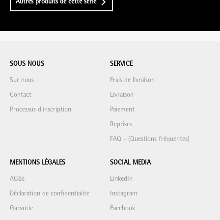
Autres produits de cette série
SOUS NOUS
SERVICE
Sur nous
Frais de livraison
Contact
Livraison
Processus d'inscription
Paiement
Reprises
FAQ - (Questions fréquentes)
MENTIONS LÉGALES
SOCIAL MEDIA
AGBs
LinkedIn
Déclaration de confidentialité
Instagram
Garantie
Facebook