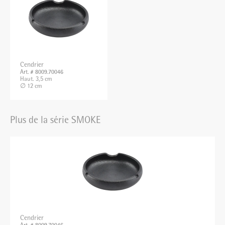
Cendrier
Art. # 8009.70046
Haut. 3,5 cm
∅ 12 cm
Plus de la série SMOKE
Cendrier