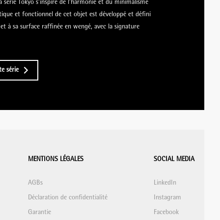
a série Tokyo s’inspire de l’harmonie et du minimalisme
stique et fonctionnel de cet objet est développé et défini
s et à sa surface raffinée en wengé, avec la signature
e série
MENTIONS LÉGALES
SOCIAL MEDIA
AGBs
LinkedIn
Déclaration de confidentialité
Instagram
Garantie
Facebook