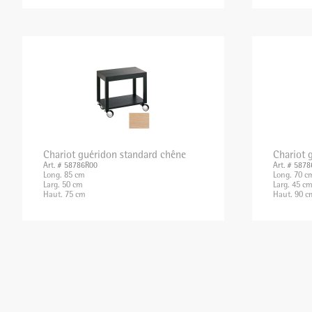
Chariot guéridon standard chêne
Chariot 
Art. # 58786R00
Art. # 587
Long. 85 cm
Long. 70 c
Larg. 50 cm
Larg. 45 c
Haut. 75 cm
Haut. 90 c