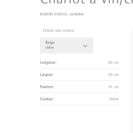
NUMÉRO D'ARTICLE: 58786R40
Choisir une couleur
Beige
chêne
chêne
Marron
wengé
Longueur:
85 cm
Largeur:
50 cm
Hauteur:
91 cm
Couleur:
chêne