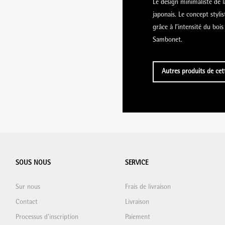
Le design minimaliste de l
japonais. Le concept styli
grâce à l’intensité du boi
Sambonet.
Autres produits de cett
SOUS NOUS
SERVICE
Sur nous
Frais de livraison
Contact
Livraison
Processus d'inscription
Paiement