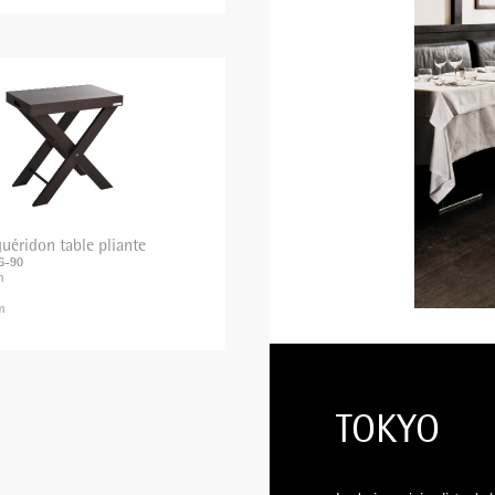
guéridon table pliante
86-90
m
m
m
TOKYO