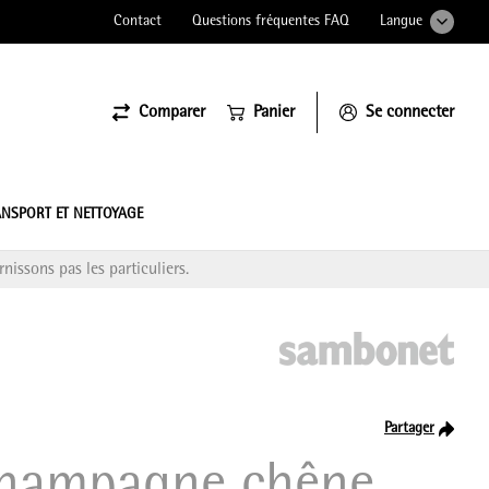
Contact
Questions fréquentes FAQ
Langue
Comparer
Panier
Se connecter
ssiona
NSPORT ET NETTOYAGE
nissons pas les particuliers.
Partager
/champagne chêne