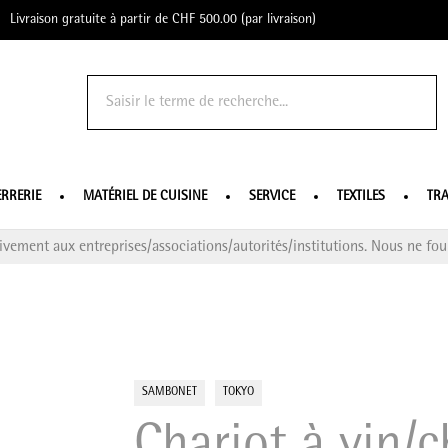
Livraison gratuite à partir de CHF 500.00 (par livraison)
o Profe
ERRERIE
MATÉRIEL DE CUISINE
SERVICE
TEXTILES
TRA
ivement aux entreprises/associations/autorités/institutions. Nous ne four
SAMBONET
TOKYO
Chariot à vin