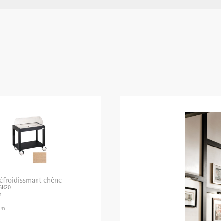
réfroidissmant chêne
86R20
m
m
cm