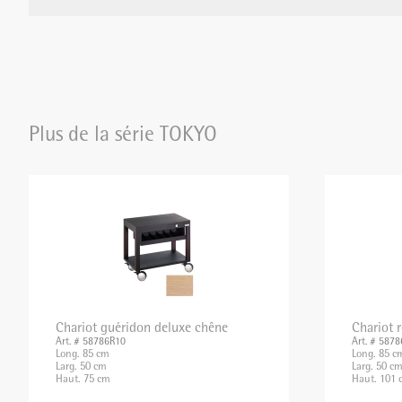
MIXER PLONGEANT/MIXER
PROFESSIONNEL/BLIXER
Plus de la série TOKYO
GRILLE-PAIN
APPAREILS DE MISE SOUS VIDE
BALANCES
APPAREILS CHAUFFANTS
Chariot guéridon deluxe chêne
Chariot 
Art. # 58786R10
Art. # 587
Long. 85 cm
Long. 85 c
Larg. 50 cm
Larg. 50 c
Haut. 75 cm
Haut. 101 