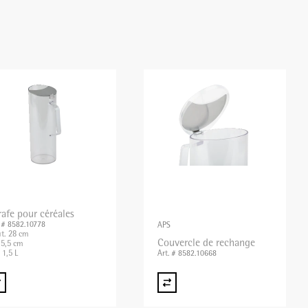
rafe pour céréales
. # 8582.10778
APS
t. 28 cm
Couvercle de rechange
5,5 cm
 1,5 L
Art. # 8582.10668