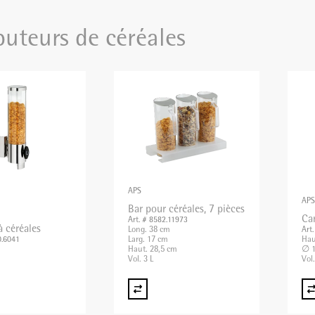
buteurs de céréales
APS
APS
Bar pour céréales, 7 pièces
Ca
Art. # 8582.11973
à céréales
Long. 38 cm
Art
Larg. 17 cm
Hau
0.6041
Haut. 28,5 cm
∅ 1
Vol. 3 L
Vol.