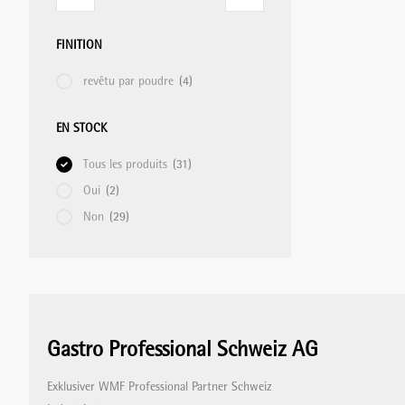
FINITION
revêtu par poudre
(4)
EN STOCK
Tous les produits
(31)
Oui
(2)
Non
(29)
Gastro Professional Schweiz AG
Exklusiver WMF Professional Partner Schweiz