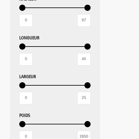
MIXER PLONGEANT/MIXER
PROFESSIONNEL/BLIXER
LONGUEUR
GRILLE-PAIN
APPAREILS DE MISE SOUS VIDE
LARGEUR
BALANCES
APPAREILS CHAUFFANTS
POIDS