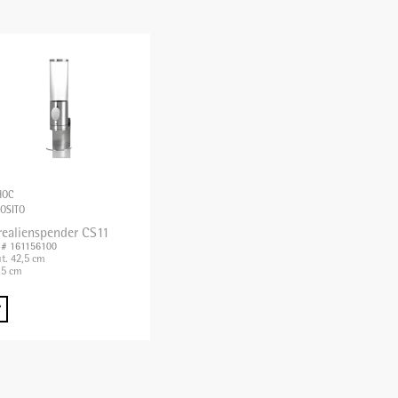
HOC
OSITO
realienspender CS11
. # 161156100
t. 42,5 cm
5 cm