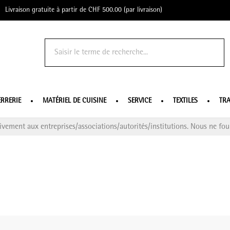
Livraison gratuite à partir de CHF 500.00 (par livraison)
o Profe
ERRERIE
MATÉRIEL DE CUISINE
SERVICE
TEXTILES
TRA
ivement aux entreprises/associations/autorités/institutions. Nous ne four