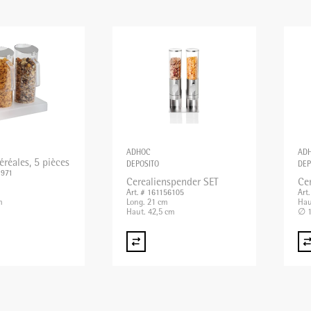
ADHOC
AD
éréales, 5 pièces
DEPOSITO
DEP
1971
Cerealienspender SET
Ce
Art. # 161156105
Art
m
Long. 21 cm
Hau
Haut. 42,5 cm
∅ 1