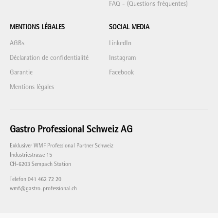
FAQ - (Questions fréquentes)
MENTIONS LÉGALES
SOCIAL MEDIA
AGBs
LinkedIn
Déclaration de confidentialité
Instagram
Garantie
Facebook
Mentions légales
Gastro Professional Schweiz AG
Exklusiver WMF Professional Partner Schweiz
Industriestrasse 15
CH-6203 Sempach Station
Telefon 041 462 72 20
wmf@gastro-professional.ch